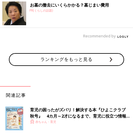
お墓の撤去にいくらかかる？墓じまい費用
PR(くらしの話題)
Recommended by
ランキングをもっと見る
関連記事
育児の困ったがズバリ！解決する本『ひよこクラブ
秋号』 4カ月～2才になるまで、育児に役立つ情報が
いっぱい！
赤ちゃん・育児