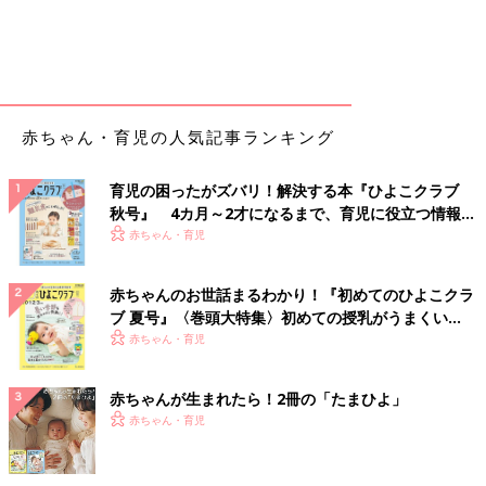
赤ちゃん・育児の人気記事ランキング
育児の困ったがズバリ！解決する本『ひよこクラブ
秋号』 4カ月～2才になるまで、育児に役立つ情報が
いっぱい！
赤ちゃん・育児
赤ちゃんのお世話まるわかり！『初めてのひよこクラ
ブ 夏号』〈巻頭大特集〉初めての授乳がうまくい
く！ おっぱい・ミルクの基本と夏のトラブル 解決テ
赤ちゃん・育児
ク
赤ちゃんが生まれたら！2冊の「たまひよ」
赤ちゃん・育児