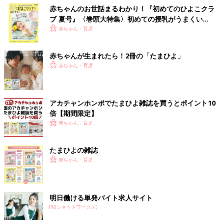
赤ちゃんのお世話まるわかり！『初めてのひよこクラ
ブ 夏号』〈巻頭大特集〉初めての授乳がうまくい
く！ おっぱい・ミルクの基本と夏のトラブル 解決テ
赤ちゃん・育児
ク
赤ちゃんが生まれたら！2冊の「たまひよ」
赤ちゃん・育児
アカチャンホンポでたまひよ雑誌を買うとポイント10
倍【期間限定】
赤ちゃん・育児
たまひよの雑誌
赤ちゃん・育児
明日働ける単発バイト求人サイト
PR(ショットワークス)