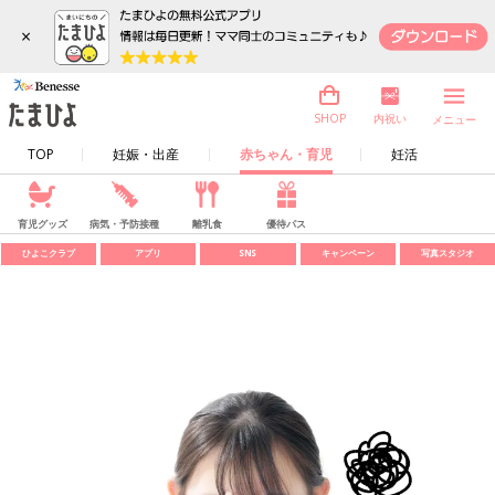
×
内祝い
SHOP
メニュー
TOP
妊娠・出産
赤ちゃん・育児
妊活
育児グッズ
病気・予防接種
離乳食
優待パス
ひよこクラブ
アプリ
SNS
キャンペーン
写真スタジオ