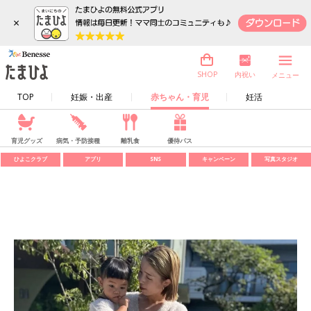
×
内祝い
SHOP
メニュー
TOP
妊娠・出産
赤ちゃん・育児
妊活
育児グッズ
病気・予防接種
離乳食
優待パス
ひよこクラブ
アプリ
SNS
キャンペーン
写真スタジオ