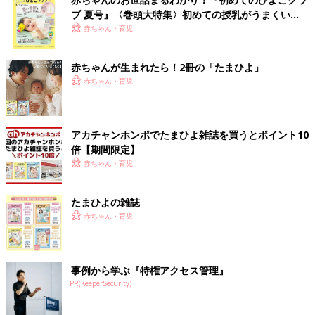
ブ 夏号』〈巻頭大特集〉初めての授乳がうまくい
く！ おっぱい・ミルクの基本と夏のトラブル 解決テ
赤ちゃん・育児
ク
赤ちゃんが生まれたら！2冊の「たまひよ」
赤ちゃん・育児
アカチャンホンポでたまひよ雑誌を買うとポイント10
倍【期間限定】
赤ちゃん・育児
たまひよの雑誌
赤ちゃん・育児
事例から学ぶ『特権アクセス管理』
PR(KeeperSecurity)