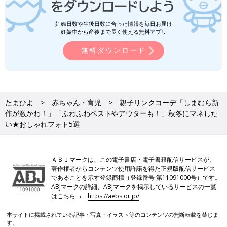
妊娠日数や生後日数に合った情報を毎日お届け
妊娠中から産後まで長く使える無料アプリ
無料ダウンロード
たまひよ
赤ちゃん・育児
親子リンクコーデ「しまむら新
作が激かわ！」「ふわふわベストやアウターも！」秋冬にマネした
い★おしゃれフォト5選
ＡＢＪマークは、この電子書店・電子書籍配信サービスが、
著作権者からコンテンツ使用許諾を得た正規版配信サービス
であることを示す登録商標（登録番号 第11091000号）です。
ABJマークの詳細、ABJマークを掲示しているサービスの一覧
はこちら→
https://aebs.or.jp/
本サイトに掲載されている記事・写真・イラスト等のコンテンツの無断転載を禁じま
す。