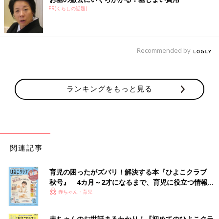
PR(くらしの話題)
Recommended by
ランキングをもっと見る
関連記事
育児の困ったがズバリ！解決する本『ひよこクラブ
秋号』 4カ月～2才になるまで、育児に役立つ情報が
いっぱい！
赤ちゃん・育児
赤ちゃんのお世話まるわかり！『初めてのひよこクラ