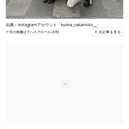
出典：Instagramアカウント「kurina_sakamoto__」
▼
次の画像は下へスクロール (3/6)
▶
元記事を見る