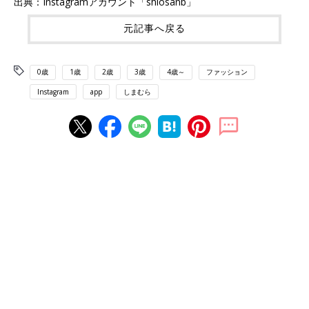
出典：Instagramアカウント「shiosanb」
元記事へ戻る
0歳
1歳
2歳
3歳
4歳～
ファッション
Instagram
app
しまむら