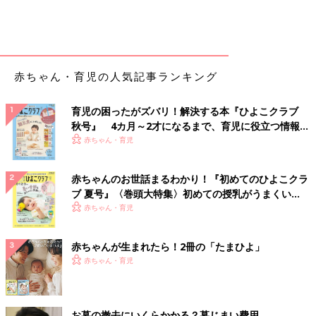
赤ちゃん・育児の人気記事ランキング
育児の困ったがズバリ！解決する本『ひよこクラブ
秋号』 4カ月～2才になるまで、育児に役立つ情報が
いっぱい！
赤ちゃん・育児
赤ちゃんのお世話まるわかり！『初めてのひよこクラ
ブ 夏号』〈巻頭大特集〉初めての授乳がうまくい
く！ おっぱい・ミルクの基本と夏のトラブル 解決テ
赤ちゃん・育児
ク
赤ちゃんが生まれたら！2冊の「たまひよ」
赤ちゃん・育児
お墓の撤去にいくらかかる？墓じまい費用