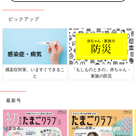
ピックアップ
の」赤ちゃん・
日本外来小児科学会リーフレッ
六星占術 細木か
防災
ト検討会
相談
最新号