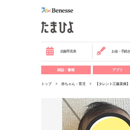
妊娠早見表
お金・手続
雑誌・書籍
アプリ
トップ
赤ちゃん・育児
【タレント江藤菜摘】