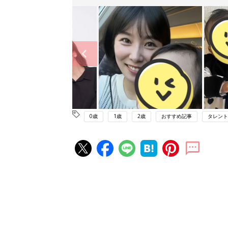
0歳
1歳
2歳
おすすめ記事
タレント
赤ちゃん・育児の人気記事ランキ
育児の困ったがズバリ！解決する