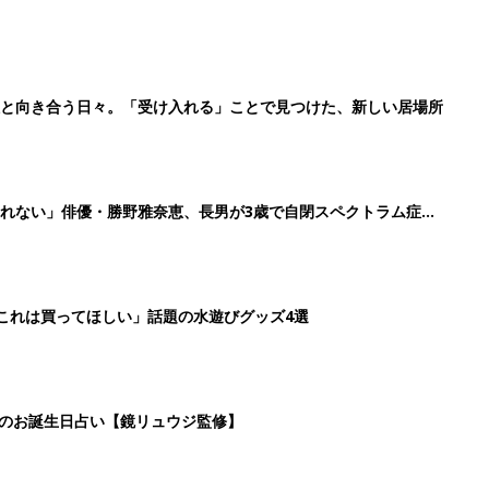
日のお誕生日占い【鏡リュウジ監修】
6
7
8
9
>
生後日数に合った情報を毎日お届け
ら産後まで長く使える無料アプリ