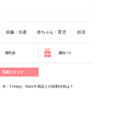
妊娠・出産
赤ちゃん・育児
妊活
離乳食
優待パス
写真スタジオ
reepy Nuts R-指定との役割分担は？