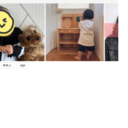
・有名人
app
ング
関連記事
本
まるごと1冊“出産準備”の本『たまご