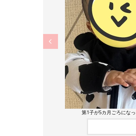
第1子が5カ月ごろにな