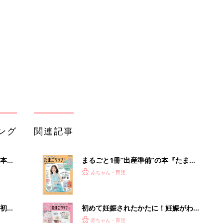
2才
クラブ 夏号』〈スペシャル大特集〉
赤ちゃん・育児
いっ
夫婦で予習する 出産の教科書
初め
初めて妊娠されたかたに！妊娠がわか
大特
ったら最初に読む本『初めてのたまご
赤ちゃん・育児
 お
クラブ 夏号』
ブル
たま
バイリンガルでうたえる！にほんご
えいご おうたえほん（たまひよ おう
赤ちゃん・育児
た絵本）
赤ちゃんのお世話まるわかり！『初め
の理
てのひよこクラブ 夏号』〈巻頭大特
赤ちゃん・育児
集〉初めての授乳がうまくいく！ お
っぱい・ミルクの基本と夏のトラブル
解決テク
赤ちゃんが生まれたら！2冊の「たま
ひよ」
赤ちゃん・育児