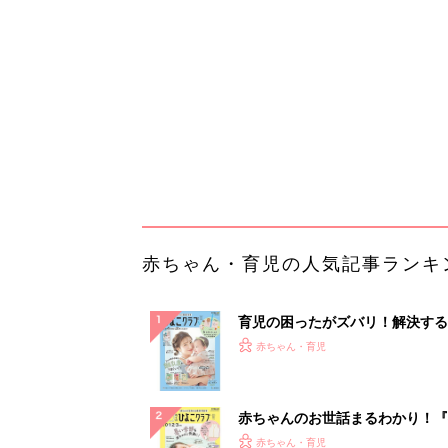
『ひよこクラブ 夏号』 4カ月～
赤ちゃん・育児
になるまで、育児に役立つ情報が
ぱい！
赤ちゃんのお世話まるわかり！『
てのひよこクラブ 夏号』〈巻頭
赤ちゃん・育児
集〉初めての授乳がうまくいく！
っぱい・ミルクの基本と夏のトラ
解決テク
赤ちゃんが生まれたら！2冊の「
ひよ」
赤ちゃん・育児
母「老後は小さい平屋がいい」そ
由に納得
PR（株式会社ウェブサポート）
ランキングをもっと見る