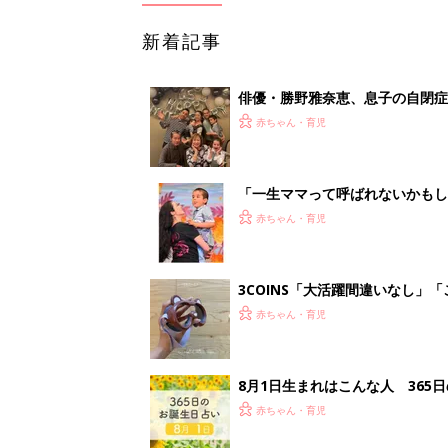
8月1日生まれはこんな人 365
赤ちゃん・育児
<
5
妊娠日数や
妊娠中か