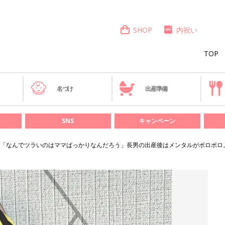
SHOP
内祝い
TOP
き
名づけ
出産準備
SNS
キャンペーン
「なんでツラいのはママばっかりなんだろう」長男の出産後はメンタルがボロボロ。夫・C