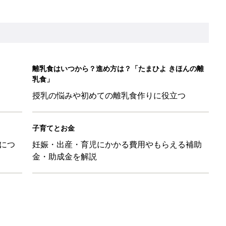
だけの【無料】お金の勉強会
日のお誕生日占い【鏡リュウジ監修】
も◎」SNSで超話題！夏必須のラッシュガード5選
を守るためにやっておきたいダニ対策５【専門家】