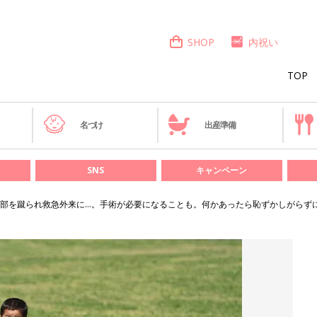
SHOP
内祝い
TOP
き
名づけ
出産準備
SNS
キャンペーン
部を蹴られ救急外来に…。手術が必要になることも。何かあったら恥ずかしがらず