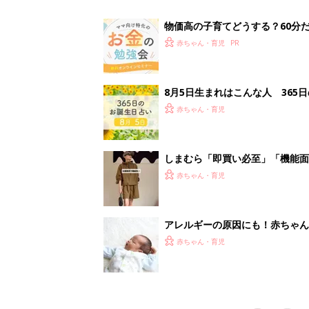
赤ちゃん・育児
<
3
妊娠日数や
妊娠中か