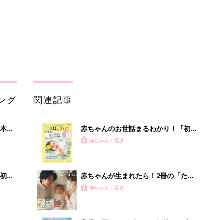
解決テク
初め
赤ちゃんが生まれたら！2冊の「たま
大特
ひよ」
赤ちゃん・育児
 お
ブル
たま
育児の困ったがズバリ！解決する本
『ひよこクラブ 秋号』 4カ月～2才
赤ちゃん・育児
になるまで、育児に役立つ情報がいっ
ぱい！
アカチャンホンポでたまひよ雑誌を買
るA
うとポイント10倍【期間限定】
赤ちゃん・育児
い
まるごと1冊“出産準備”の本『たまご
クラブ 夏号』〈スペシャル大特集〉
赤ちゃん・育児
夫婦で予習する 出産の教科書
【毎日変わる】Amazonタイムセール
が見逃せない！