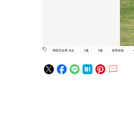
岡田百合香 先生
2歳
3歳
発育発達
赤ちゃん・育児の人気記事ランキ
育児の困ったがズバリ！解決する
『ひよこクラブ 夏号』 4カ月～
赤ちゃん・育児
になるまで、育児に役立つ情報が
ぱい！