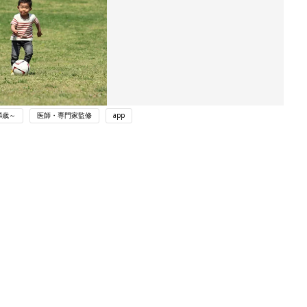
4歳～
医師・専門家監修
app
ング
関連記事
本
赤ちゃんのお世話まるわかり！『初め
2才
てのひよこクラブ 夏号』〈巻頭大特
赤ちゃん・育児
いっ
集〉初めての授乳がうまくいく！ お
っぱい・ミルクの基本と夏のトラブル