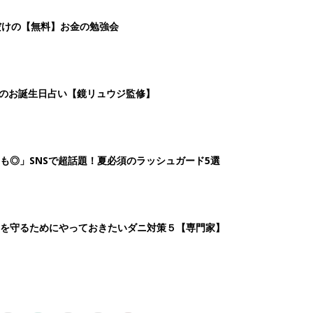
4
5
6
7
>
生後日数に合った情報を毎日お届け
ら産後まで長く使える無料アプリ
ダウンロード