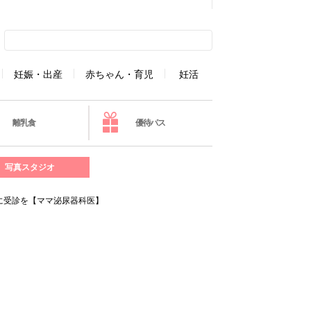
妊娠・出産
赤ちゃん・育児
妊活
離乳食
優待パス
写真スタジオ
に受診を【ママ泌尿器科医】