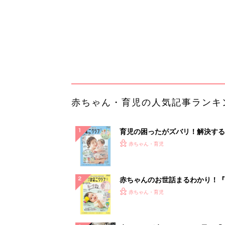
赤ちゃんのお世話まるわかり！『
てのひよこクラブ 夏号』〈巻頭
赤ちゃん・育児
集〉初めての授乳がうまくいく！
っぱい・ミルクの基本と夏のトラ
解決テク
赤ちゃんが生まれたら！2冊の「
ひよ」
赤ちゃん・育児
「今日の目玉商品は？」毎日変わ
mazonタイムセールが見逃せな
PR（Amazon）
ランキングをもっと見る