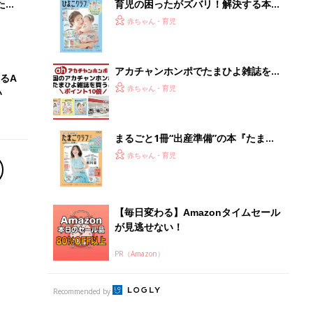
PR（Amazon）
Recommended by
離乳食はいつから？進め方は？「たまひよ きほんの離
乳食」
授乳の悩みや初めての離乳食作りに役立つ
子育てとお金
につ
妊娠・出産・育児にかかる費用やもらえる補助
金・助成金を解説