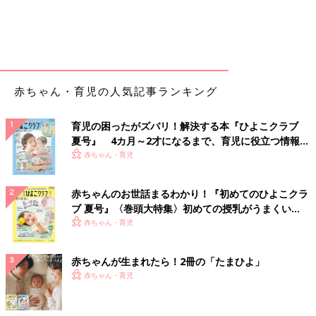
赤ちゃん・育児の人気記事ランキング
育児の困ったがズバリ！解決する本『ひよこクラブ
夏号』 4カ月～2才になるまで、育児に役立つ情報が
いっぱい！
赤ちゃん・育児
赤ちゃんのお世話まるわかり！『初めてのひよこクラ
ブ 夏号』〈巻頭大特集〉初めての授乳がうまくい
く！ おっぱい・ミルクの基本と夏のトラブル 解決テ
赤ちゃん・育児
ク
赤ちゃんが生まれたら！2冊の「たまひよ」
赤ちゃん・育児