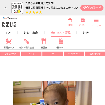
×
内祝い
SHOP
メニュー
TOP
妊娠・出産
赤ちゃん・育児
妊活
育児グッズ
病気・予防接種
離乳食
優待パス
ひよこクラブ
アプリ
SNS
キャンペーン
写真スタジオ