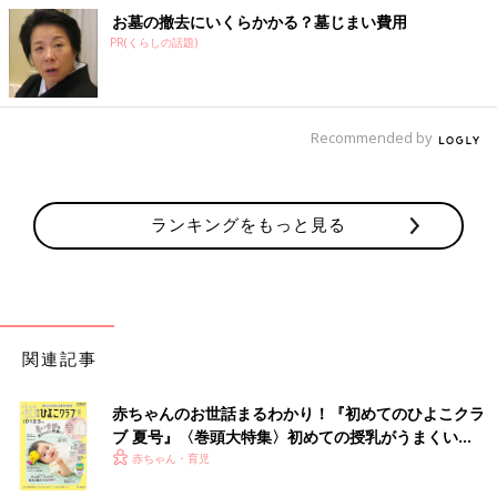
お墓の撤去にいくらかかる？墓じまい費用
PR(くらしの話題)
Recommended by
ランキングをもっと見る
関連記事
赤ちゃんのお世話まるわかり！『初めてのひよこクラ
ブ 夏号』〈巻頭大特集〉初めての授乳がうまくい
く！ おっぱい・ミルクの基本と夏のトラブル 解決テ
赤ちゃん・育児
ク