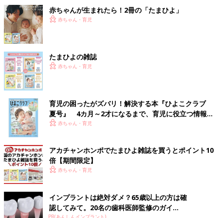
赤ちゃんが生まれたら！2冊の「たまひよ」
赤ちゃん・育児
たまひよの雑誌
赤ちゃん・育児
育児の困ったがズバリ！解決する本『ひよこクラブ
夏号』 4カ月～2才になるまで、育児に役立つ情報が
いっぱい！
赤ちゃん・育児
アカチャンホンポでたまひよ雑誌を買うとポイント10
倍【期間限定】
赤ちゃん・育児
インプラントは絶対ダメ？65歳以上の方は確
認してみて。20名の歯科医師監修のガイ...
PR(あんしんインプラント)