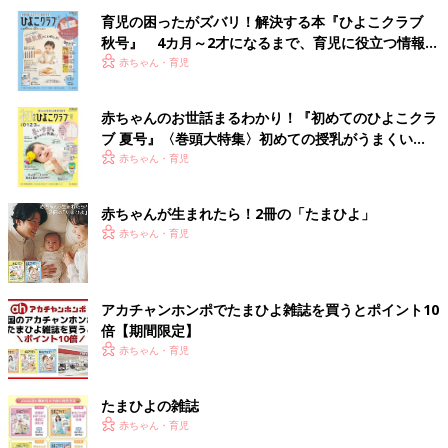
育児の困ったがズバリ！解決する本『ひよこクラブ
秋号』 4カ月～2才になるまで、育児に役立つ情報が
いっぱい！
赤ちゃん・育児
赤ちゃんのお世話まるわかり！『初めてのひよこクラ
ブ 夏号』〈巻頭大特集〉初めての授乳がうまくい
く！ おっぱい・ミルクの基本と夏のトラブル 解決テ
赤ちゃん・育児
ク
赤ちゃんが生まれたら！2冊の「たまひよ」
赤ちゃん・育児
アカチャンホンポでたまひよ雑誌を買うとポイント10
倍【期間限定】
赤ちゃん・育児
たまひよの雑誌
赤ちゃん・育児