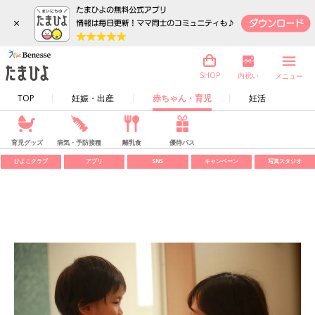
×
内祝い
SHOP
メニュー
TOP
妊娠・出産
赤ちゃん・育児
妊活
育児グッズ
病気・予防接種
離乳食
優待パス
ひよこクラブ
アプリ
SNS
キャンペーン
写真スタジオ