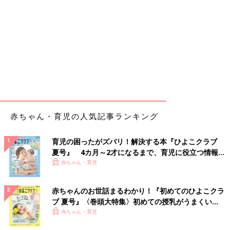
赤ちゃん・育児の人気記事ランキング
育児の困ったがズバリ！解決する本『ひよこクラブ
夏号』 4カ月～2才になるまで、育児に役立つ情報が
いっぱい！
赤ちゃん・育児
赤ちゃんのお世話まるわかり！『初めてのひよこクラ
ブ 夏号』〈巻頭大特集〉初めての授乳がうまくい
く！ おっぱい・ミルクの基本と夏のトラブル 解決テ
赤ちゃん・育児
ク