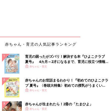
赤ちゃん・育児の人気記事ランキング
育児の困ったがズバリ！解決する本『ひよこクラブ
夏号』 4カ月～2才になるまで、育児に役立つ情報が
いっぱい！
赤ちゃん・育児
赤ちゃんのお世話まるわかり！『初めてのひよこクラ
ブ 夏号』〈巻頭大特集〉初めての授乳がうまくい
く！ おっぱい・ミルクの基本と夏のトラブル 解決テ
赤ちゃん・育児
ク
赤ちゃんが生まれたら！2冊の「たまひよ」
赤ちゃん・育児