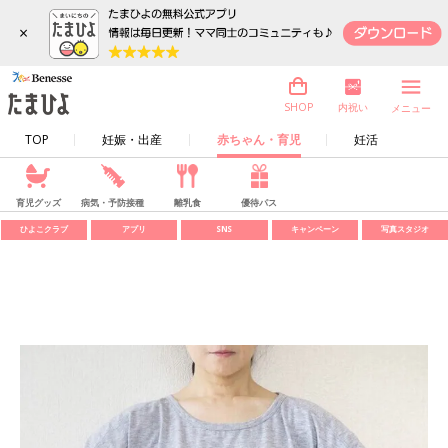
×
内祝い
SHOP
メニュー
TOP
妊娠・出産
赤ちゃん・育児
妊活
育児グッズ
病気・予防接種
離乳食
優待パス
ひよこクラブ
アプリ
SNS
キャンペーン
写真スタジオ