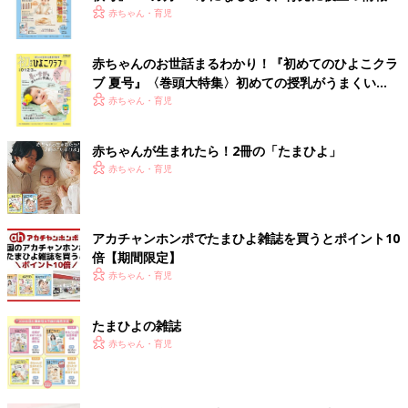
いっぱい！
赤ちゃん・育児
赤ちゃんのお世話まるわかり！『初めてのひよこクラ
ブ 夏号』〈巻頭大特集〉初めての授乳がうまくい
く！ おっぱい・ミルクの基本と夏のトラブル 解決テ
赤ちゃん・育児
ク
赤ちゃんが生まれたら！2冊の「たまひよ」
赤ちゃん・育児
アカチャンホンポでたまひよ雑誌を買うとポイント10
倍【期間限定】
赤ちゃん・育児
たまひよの雑誌
赤ちゃん・育児