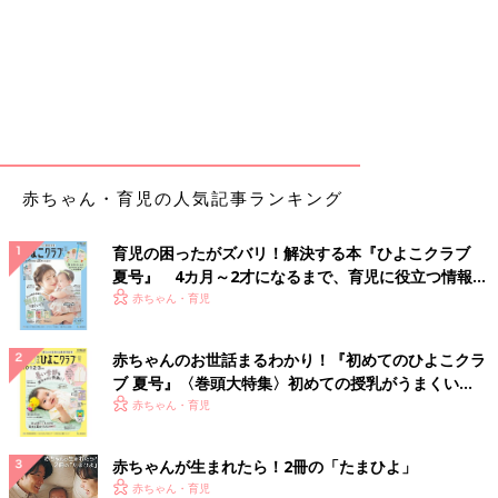
赤ちゃん・育児の人気記事ランキング
育児の困ったがズバリ！解決する本『ひよこクラブ
夏号』 4カ月～2才になるまで、育児に役立つ情報が
いっぱい！
赤ちゃん・育児
赤ちゃんのお世話まるわかり！『初めてのひよこクラ
ブ 夏号』〈巻頭大特集〉初めての授乳がうまくい
く！ おっぱい・ミルクの基本と夏のトラブル 解決テ
赤ちゃん・育児
ク
赤ちゃんが生まれたら！2冊の「たまひよ」
赤ちゃん・育児