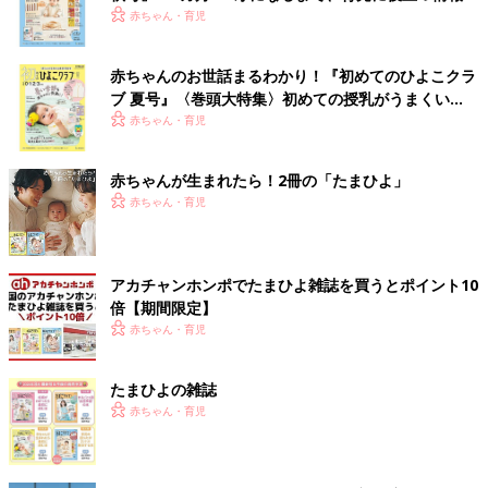
いっぱい！
赤ちゃん・育児
赤ちゃんのお世話まるわかり！『初めてのひよこクラ
ブ 夏号』〈巻頭大特集〉初めての授乳がうまくい
く！ おっぱい・ミルクの基本と夏のトラブル 解決テ
赤ちゃん・育児
ク
赤ちゃんが生まれたら！2冊の「たまひよ」
赤ちゃん・育児
アカチャンホンポでたまひよ雑誌を買うとポイント10
倍【期間限定】
赤ちゃん・育児
たまひよの雑誌
赤ちゃん・育児