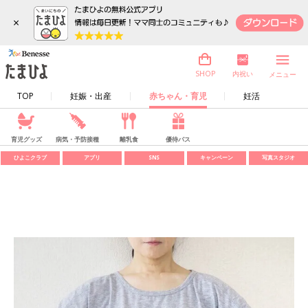
×
内祝い
SHOP
メニュー
TOP
妊娠・出産
赤ちゃん・育児
妊活
育児グッズ
病気・予防接種
離乳食
優待パス
ひよこクラブ
アプリ
SNS
キャンペーン
写真スタジオ