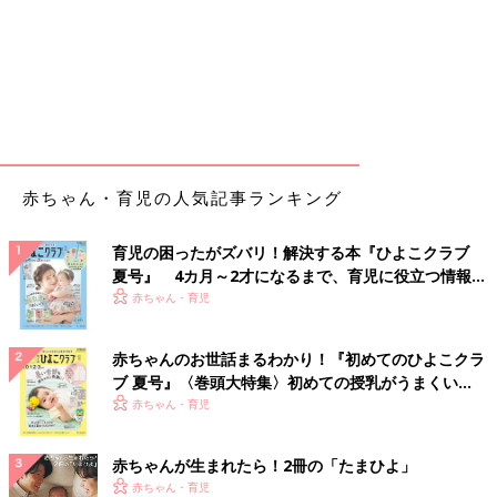
赤ちゃん・育児の人気記事ランキング
育児の困ったがズバリ！解決する本『ひよこクラブ
夏号』 4カ月～2才になるまで、育児に役立つ情報が
いっぱい！
赤ちゃん・育児
赤ちゃんのお世話まるわかり！『初めてのひよこクラ
ブ 夏号』〈巻頭大特集〉初めての授乳がうまくい
く！ おっぱい・ミルクの基本と夏のトラブル 解決テ
赤ちゃん・育児
ク
赤ちゃんが生まれたら！2冊の「たまひよ」
赤ちゃん・育児