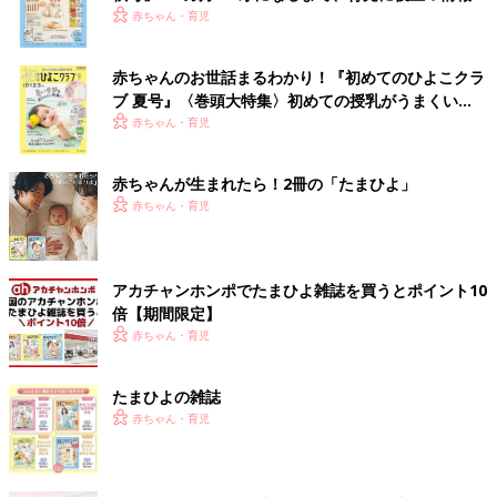
いっぱい！
赤ちゃん・育児
赤ちゃんのお世話まるわかり！『初めてのひよこクラ
ブ 夏号』〈巻頭大特集〉初めての授乳がうまくい
く！ おっぱい・ミルクの基本と夏のトラブル 解決テ
赤ちゃん・育児
ク
赤ちゃんが生まれたら！2冊の「たまひよ」
赤ちゃん・育児
アカチャンホンポでたまひよ雑誌を買うとポイント10
倍【期間限定】
赤ちゃん・育児
たまひよの雑誌
赤ちゃん・育児