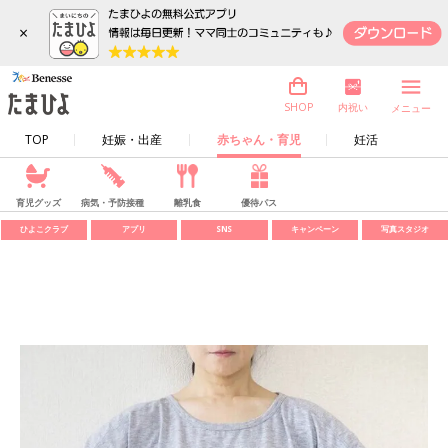
×
内祝い
SHOP
メニュー
TOP
妊娠・出産
赤ちゃん・育児
妊活
育児グッズ
病気・予防接種
離乳食
優待パス
ひよこクラブ
アプリ
SNS
キャンペーン
写真スタジオ