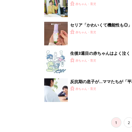
1
2
妊娠日数や
妊娠中か