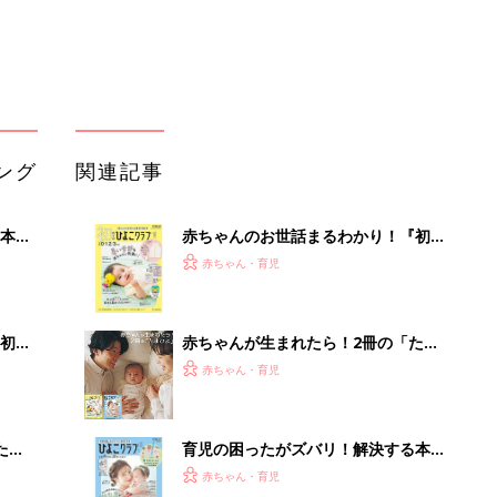
赤ちゃん・育児
 お
ブル
たま
育児の困ったがズバリ！解決する本
『ひよこクラブ 夏号』 4カ月～2才
赤ちゃん・育児
になるまで、育児に役立つ情報がいっ
ぱい！
アカチャンホンポでたまひよ雑誌を買
なお値
うとポイント10倍【期間限定】
赤ちゃん・育児
請求
まるごと1冊“出産準備”の本『たまご
クラブ 夏号』〈スペシャル大特集〉
赤ちゃん・育児
夫婦で予習する 出産の教科書
65歳以上の方必見「えっ!?こんなお値
段で…」インプラント治療の資料請求
はこちら...
PR（あんしんインプラント）