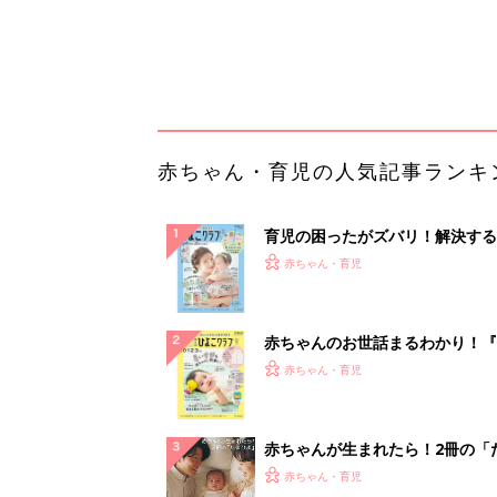
赤ちゃん・育児
集〉初めての授乳がうまくいく！
っぱい・ミルクの基本と夏のトラ
解決テク
赤ちゃんが生まれたら！2冊の「
ひよ」
赤ちゃん・育児
65歳以上の方必見「えっ!?こん
段で…」インプラント治療の資料
はこちら...
PR（あんしんインプラント）
ランキングをもっと見る