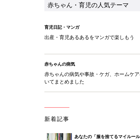
新着記事
あなたの「服を捨てるマイルー
スタイリストが喝！
赤ちゃん・育児
セリア「かわいくて機能性も◎」
赤ちゃん・育児
生後3週目の赤ちゃんはよく泣く
って本当？【専門家】
赤ちゃん・育児
反抗期の息子が...ママたちが「
赤ちゃん・育児