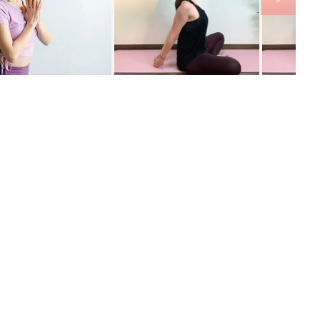
ング
関連記事
本
赤ちゃんのお世話まるわかり！『初め
2才
てのひよこクラブ 夏号』〈巻頭大特
赤ちゃん・育児
いっ
集〉初めての授乳がうまくいく！ お
っぱい・ミルクの基本と夏のトラブル
解決テク
初め
赤ちゃんが生まれたら！2冊の「たま
大特
ひよ」