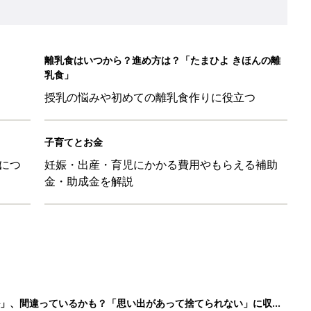
ル」、間違っているかも？「思い出があって捨てられない」に収納
「110円でこのクオリティ」超優秀！トラベルグッズ4選
！？親が悩まされる「魔の3週目」って何？「魔の3カ月」もある
平和だな～」と感じた瞬間