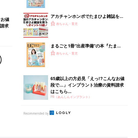
Recommended by
離乳食はいつから？進め方は？「たまひよ きほんの離
乳食」
授乳の悩みや初めての離乳食作りに役立つ
子育てとお金
につ
妊娠・出産・育児にかかる費用やもらえる補助
金・助成金を解説