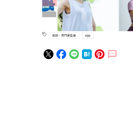
医師・専門家監修
app
赤ちゃん・育児の人気記事ランキ
育児の困ったがズバリ！解決する
『ひよこクラブ 夏号』 4カ月～
赤ちゃん・育児
になるまで、育児に役立つ情報が
ぱい！
赤ちゃんのお世話まるわかり！『
てのひよこクラブ 夏号』〈巻頭