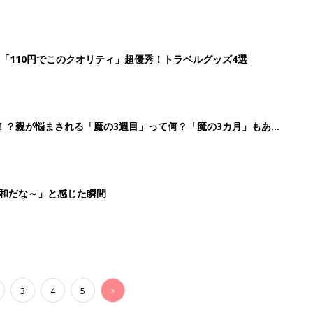
3
4
5
>
生後日数に合った情報を毎日お届け
ら産後まで長く使える無料アプリ
ダウンロード