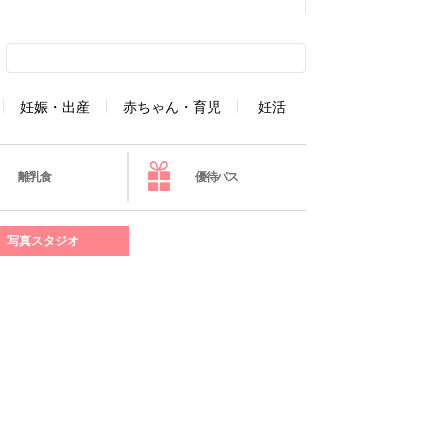
妊娠・出産
赤ちゃん・育児
妊活
離乳食
優待パス
写真スタジオ