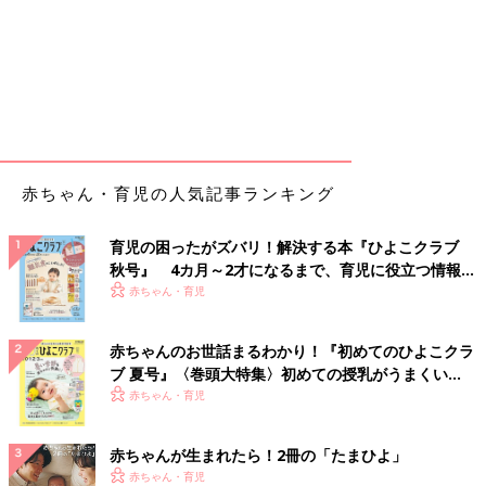
赤ちゃん・育児の人気記事ランキング
育児の困ったがズバリ！解決する本『ひよこクラブ
秋号』 4カ月～2才になるまで、育児に役立つ情報が
いっぱい！
赤ちゃん・育児
赤ちゃんのお世話まるわかり！『初めてのひよこクラ
ブ 夏号』〈巻頭大特集〉初めての授乳がうまくい
く！ おっぱい・ミルクの基本と夏のトラブル 解決テ
赤ちゃん・育児
ク
赤ちゃんが生まれたら！2冊の「たまひよ」
赤ちゃん・育児