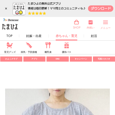
×
内祝い
SHOP
メニュー
TOP
妊娠・出産
赤ちゃん・育児
妊活
育児グッズ
病気・予防接種
離乳食
優待パス
ひよこクラブ
アプリ
SNS
キャンペーン
写真スタジオ