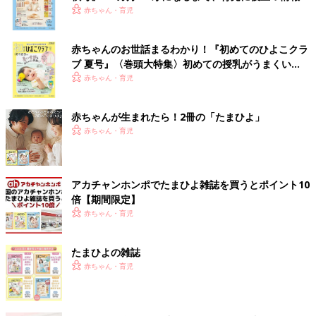
いっぱい！
赤ちゃん・育児
赤ちゃんのお世話まるわかり！『初めてのひよこクラ
ブ 夏号』〈巻頭大特集〉初めての授乳がうまくい
く！ おっぱい・ミルクの基本と夏のトラブル 解決テ
赤ちゃん・育児
ク
赤ちゃんが生まれたら！2冊の「たまひよ」
赤ちゃん・育児
アカチャンホンポでたまひよ雑誌を買うとポイント10
倍【期間限定】
赤ちゃん・育児
たまひよの雑誌
赤ちゃん・育児