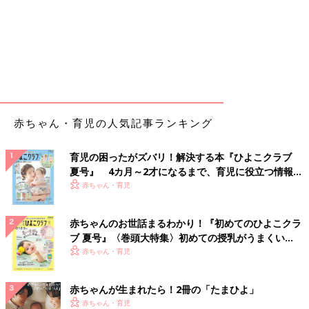
赤ちゃん・育児の人気記事ランキング
育児の困ったがズバリ！解決する本『ひよこクラブ
夏号』 4カ月～2才になるまで、育児に役立つ情報が
いっぱい！
赤ちゃん・育児
赤ちゃんのお世話まるわかり！『初めてのひよこクラ
ブ 夏号』〈巻頭大特集〉初めての授乳がうまくい
く！ おっぱい・ミルクの基本と夏のトラブル 解決テ
赤ちゃん・育児
ク
赤ちゃんが生まれたら！2冊の「たまひよ」
赤ちゃん・育児