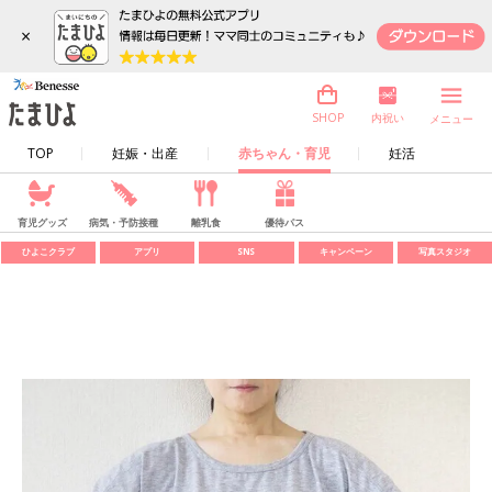
×
内祝い
SHOP
メニュー
TOP
妊娠・出産
赤ちゃん・育児
妊活
育児グッズ
病気・予防接種
離乳食
優待パス
ひよこクラブ
アプリ
SNS
キャンペーン
写真スタジオ