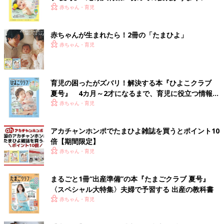
く！ おっぱい・ミルクの基本と夏のトラブル 解決テ
赤ちゃん・育児
ク
赤ちゃんが生まれたら！2冊の「たまひよ」
赤ちゃん・育児
育児の困ったがズバリ！解決する本『ひよこクラブ
夏号』 4カ月～2才になるまで、育児に役立つ情報が
いっぱい！
赤ちゃん・育児
アカチャンホンポでたまひよ雑誌を買うとポイント10
倍【期間限定】
赤ちゃん・育児
まるごと1冊“出産準備”の本『たまごクラブ 夏号』
〈スペシャル大特集〉夫婦で予習する 出産の教科書
赤ちゃん・育児