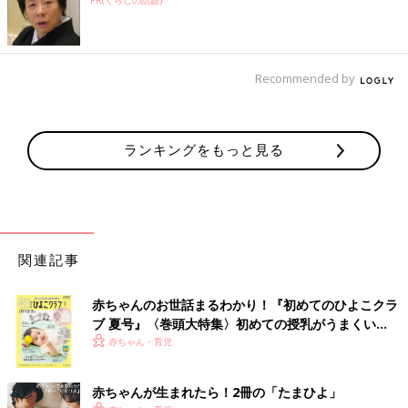
PR(くらしの話題)
Recommended by
ランキングをもっと見る
関連記事
赤ちゃんのお世話まるわかり！『初めてのひよこクラ
ブ 夏号』〈巻頭大特集〉初めての授乳がうまくい
く！ おっぱい・ミルクの基本と夏のトラブル 解決テ
赤ちゃん・育児
ク
赤ちゃんが生まれたら！2冊の「たまひよ」