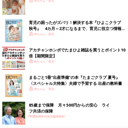
赤ちゃん・育児
育児の困ったがズバリ！解決する本『ひよこクラブ
秋号』 4カ月～2才になるまで、育児に役立つ情報が
いっぱい！
赤ちゃん・育児
アカチャンホンポでたまひよ雑誌を買うとポイント10
倍【期間限定】
赤ちゃん・育児
まるごと1冊“出産準備”の本『たまごクラブ 夏号』
〈スペシャル大特集〉夫婦で予習する 出産の教科書
赤ちゃん・育児
85歳まで保障 月々500円からの安心 ライ
フ共済の保障
PR(愛知県共済生活協同組合)