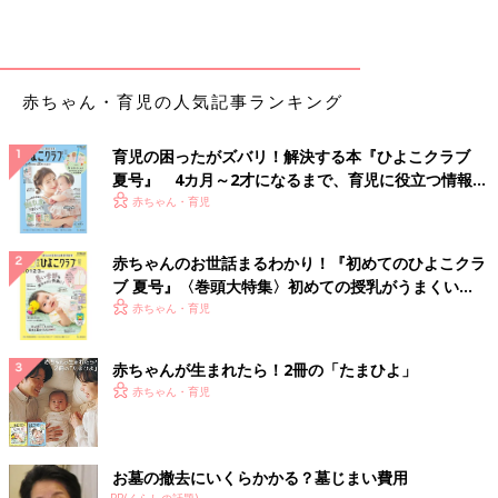
赤ちゃん・育児の人気記事ランキング
育児の困ったがズバリ！解決する本『ひよこクラブ
夏号』 4カ月～2才になるまで、育児に役立つ情報が
いっぱい！
赤ちゃん・育児
赤ちゃんのお世話まるわかり！『初めてのひよこクラ
ブ 夏号』〈巻頭大特集〉初めての授乳がうまくい
く！ おっぱい・ミルクの基本と夏のトラブル 解決テ
赤ちゃん・育児
ク
赤ちゃんが生まれたら！2冊の「たまひよ」
赤ちゃん・育児
お墓の撤去にいくらかかる？墓じまい費用