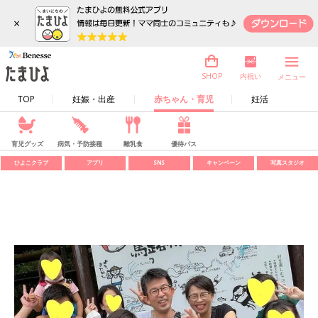
×
内祝い
SHOP
メニュー
TOP
妊娠・出産
赤ちゃん・育児
妊活
育児グッズ
病気・予防接種
離乳食
優待パス
ひよこクラブ
アプリ
SNS
キャンペーン
写真スタジオ