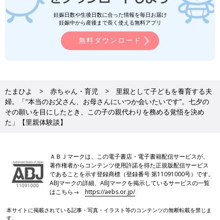
妊娠日数や生後日数に合った情報を毎日お届け
妊娠中から産後まで長く使える無料アプリ
無料ダウンロード
たまひよ
赤ちゃん・育児
里親として子どもを養育する夫
婦。「“本当のお父さん、お母さんにいつか会いたいです”。七夕の
その願いを目にしたとき、この子の親代わりを務める覚悟を決め
た」【里親体験談】
ＡＢＪマークは、この電子書店・電子書籍配信サービスが、
著作権者からコンテンツ使用許諾を得た正規版配信サービス
であることを示す登録商標（登録番号 第11091000号）です。
ABJマークの詳細、ABJマークを掲示しているサービスの一覧
はこちら→
https://aebs.or.jp/
本サイトに掲載されている記事・写真・イラスト等のコンテンツの無断転載を禁じま
す。