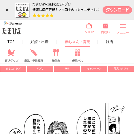
×
内祝い
SHOP
メニュー
TOP
妊娠・出産
赤ちゃん・育児
妊活
育児グッズ
病気・予防接種
離乳食
優待パス
ひよこクラブ
アプリ
SNS
キャンペーン
写真スタジオ