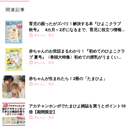
関連記事
育児の困ったがズバリ！解決する本『ひよこクラブ
秋号』 4カ月～2才になるまで、育児に役立つ情報が
いっぱい！
赤ちゃん・育児
赤ちゃんのお世話まるわかり！『初めてのひよこクラ
ブ 夏号』〈巻頭大特集〉初めての授乳がうまくい
く！ おっぱい・ミルクの基本と夏のトラブル 解決テ
赤ちゃん・育児
ク
赤ちゃんが生まれたら！2冊の「たまひよ」
赤ちゃん・育児
アカチャンホンポでたまひよ雑誌を買うとポイント10
倍【期間限定】
赤ちゃん・育児