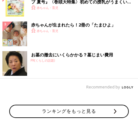
ブ 夏号』〈巻頭大特集〉初めての授乳がうまくい
く！ おっぱい・ミルクの基本と夏のトラブル 解決テ
赤ちゃん・育児
ク
赤ちゃんが生まれたら！2冊の「たまひよ」
赤ちゃん・育児
お墓の撤去にいくらかかる？墓じまい費用
PR(くらしの話題)
Recommended by
ランキングをもっと見る