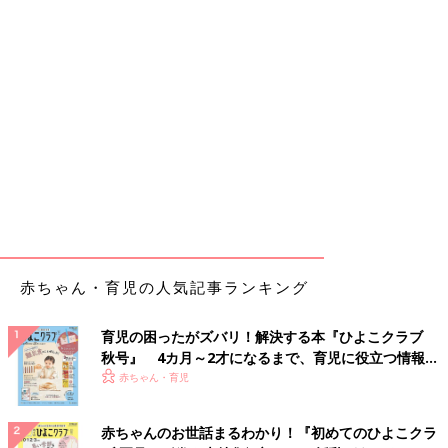
赤ちゃん・育児の人気記事ランキング
育児の困ったがズバリ！解決する本『ひよこクラブ
秋号』 4カ月～2才になるまで、育児に役立つ情報が
いっぱい！
赤ちゃん・育児
赤ちゃんのお世話まるわかり！『初めてのひよこクラ