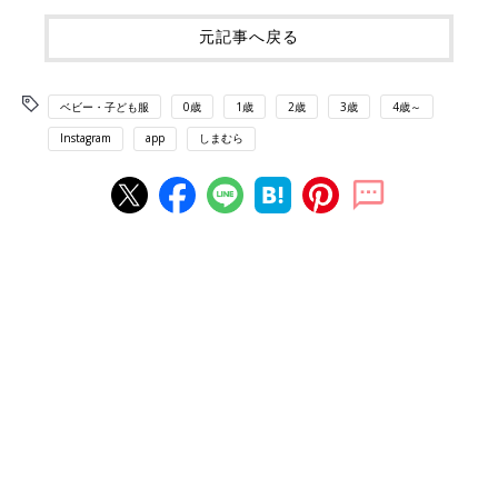
元記事へ戻る
ベビー・子ども服
0歳
1歳
2歳
3歳
4歳～
Instagram
app
しまむら