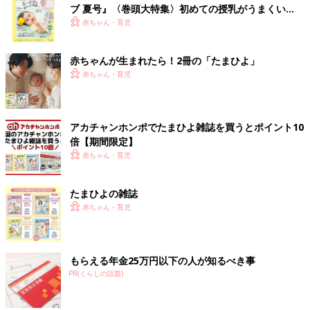
ブ 夏号』〈巻頭大特集〉初めての授乳がうまくい
く！ おっぱい・ミルクの基本と夏のトラブル 解決テ
赤ちゃん・育児
ク
赤ちゃんが生まれたら！2冊の「たまひよ」
赤ちゃん・育児
アカチャンホンポでたまひよ雑誌を買うとポイント10
倍【期間限定】
赤ちゃん・育児
たまひよの雑誌
赤ちゃん・育児
もらえる年金25万円以下の人が知るべき事
PR(くらしの話題)