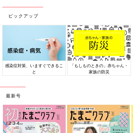
ピックアップ
できるこ
「もしものときの」赤ちゃん・
日本外来小児科学会リ
家族の防災
ト検討会
最新号