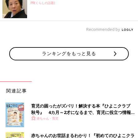
PR(くらしの話題)
Recommended by
ランキングをもっと見る
関連記事
育児の困ったがズバリ！解決する本『ひよこクラブ
秋号』 4カ月～2才になるまで、育児に役立つ情報が
いっぱい！
赤ちゃん・育児
赤ちゃんのお世話まるわかり！『初めてのひよこクラ