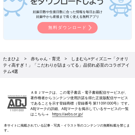
妊娠日数や生後日数に合った情報を毎日お届け
妊娠中から産後まで長く使える無料アプリ
無料ダウンロード
たまひよ
赤ちゃん・育児
しまむら×ディズニー「クオリ
ティ高すぎ！」「こだわりが詰まってる」品切れ必至のコラボアイ
テム4選
ＡＢＪマークは、この電子書店・電子書籍配信サービスが、
著作権者からコンテンツ使用許諾を得た正規版配信サービス
であることを示す登録商標（登録番号 第11091000号）です。
ABJマークの詳細、ABJマークを掲示しているサービスの一覧
はこちら→
https://aebs.or.jp/
本サイトに掲載されている記事・写真・イラスト等のコンテンツの無断転載を禁じま
す。