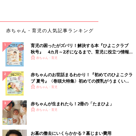
赤ちゃん・育児の人気記事ランキング
育児の困ったがズバリ！解決する本『ひよこクラブ
秋号』 4カ月～2才になるまで、育児に役立つ情報が
いっぱい！
赤ちゃん・育児
赤ちゃんのお世話まるわかり！『初めてのひよこクラ
ブ 夏号』〈巻頭大特集〉初めての授乳がうまくい
く！ おっぱい・ミルクの基本と夏のトラブル 解決テ
赤ちゃん・育児
ク
赤ちゃんが生まれたら！2冊の「たまひよ」
赤ちゃん・育児
お墓の撤去にいくらかかる？墓じまい費用