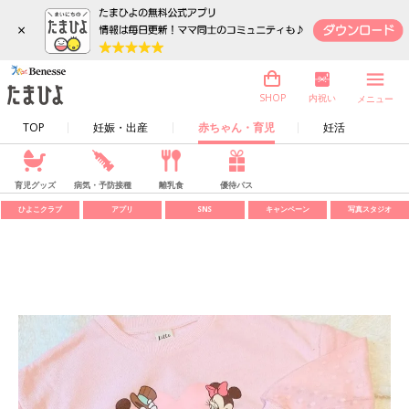
×
内祝い
SHOP
メニュー
TOP
妊娠・出産
赤ちゃん・育児
妊活
育児グッズ
病気・予防接種
離乳食
優待パス
ひよこクラブ
アプリ
SNS
キャンペーン
写真スタジオ