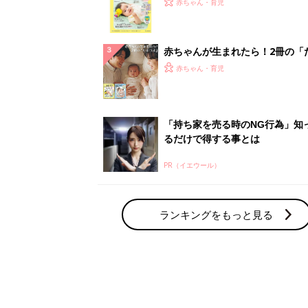
赤ちゃん・育児
集〉初めての授乳がうまくいく！
っぱい・ミルクの基本と夏のトラ
解決テク
赤ちゃんが生まれたら！2冊の「
ひよ」
赤ちゃん・育児
「持ち家を売る時のNG行為」知
るだけで得する事とは
PR（イエウール）
ランキングをもっと見る