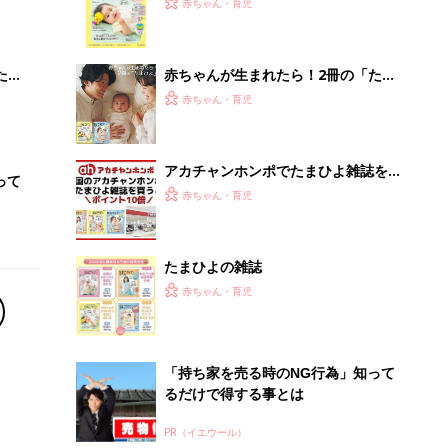
赤ちゃん・育児
 お
集〉初めての授乳がうまくいく！ お
ブル
っぱい・ミルクの基本と夏のトラブル
解決テク
たま
赤ちゃんが生まれたら！2冊の「たま
ひよ」
赤ちゃん・育児
アカチャンホンポでたまひよ雑誌を買
って
うとポイント10倍【期間限定】
赤ちゃん・育児
たまひよの雑誌
赤ちゃん・育児
「持ち家を売る時のNG行為」知って
るだけで得する事とは
PR（イエウール）