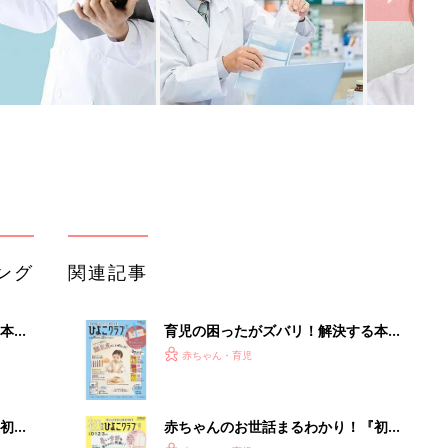
ング
関連記事
本
育児の困ったがズバリ！解決する本
2才
『ひよこクラブ 秋号』 4カ月～2才
赤ちゃん・育児
いっ
になるまで、育児に役立つ情報がいっ
ぱい！
初め
赤ちゃんのお世話まるわかり！『初め
大特
てのひよこクラブ 夏号』〈巻頭大特