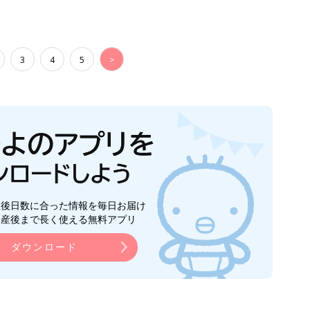
3
4
5
>
生後日数に合った情報を毎日お届け
ら産後まで長く使える無料アプリ
ダウンロード