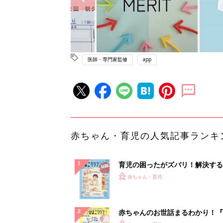
医師・専門家監修
app
赤ちゃん・育児の人気記事ランキ
育児の困ったがズバリ！解決する
『ひよこクラブ 秋号』 4カ月～
赤ちゃん・育児
になるまで、育児に役立つ情報が
ぱい！
赤ちゃんのお世話まるわかり！『
てのひよこクラブ 夏号』〈巻頭