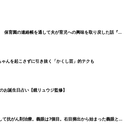
！ 保育園の連絡帳を通して夫が育児への興味を取り戻した話『ふ
ちゃんを起こさずに引き抜く「かくし芸」的テクも
日のお誕生日占い【鏡リュウジ監修】
して抗がん剤治療。義眼は7個目。右目摘出から始まった義眼と