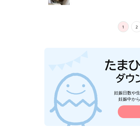
1
2
妊娠日数や
妊娠中か