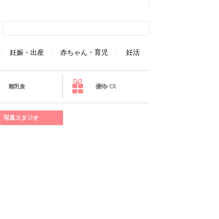
妊娠・出産
赤ちゃん・育児
妊活
離乳食
優待パス
写真スタジオ