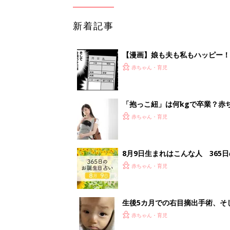
新着記事
【漫画】娘も夫も私もハッピー
うふう子育て ＃92』
赤ちゃん・育児
「抱っこ紐」は何kgで卒業？赤
赤ちゃん・育児
8月9日生まれはこんな人 365
赤ちゃん・育児
生後5カ月での右目摘出手術、そ
の生活【網膜芽細胞腫】
赤ちゃん・育児