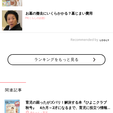
お墓の撤去にいくらかかる？墓じまい費用
PR(くらしの話題)
Recommended by
ランキングをもっと見る
関連記事
育児の困ったがズバリ！解決する本『ひよこクラブ
秋号』 4カ月～2才になるまで、育児に役立つ情報が
いっぱい！
赤ちゃん・育児