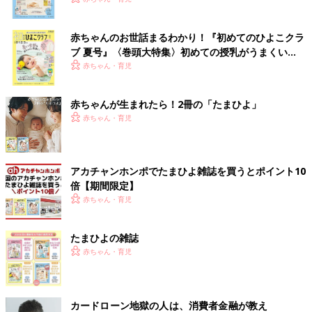
赤ちゃんのお世話まるわかり！『初めてのひよこクラ
ブ 夏号』〈巻頭大特集〉初めての授乳がうまくい
く！ おっぱい・ミルクの基本と夏のトラブル 解決テ
赤ちゃん・育児
ク
赤ちゃんが生まれたら！2冊の「たまひよ」
赤ちゃん・育児
アカチャンホンポでたまひよ雑誌を買うとポイント10
倍【期間限定】
赤ちゃん・育児
たまひよの雑誌
赤ちゃん・育児
カードローン地獄の人は、消費者金融が教え