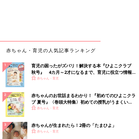
赤ちゃん・育児の人気記事ランキング
育児の困ったがズバリ！解決する本『ひよこクラブ
秋号』 4カ月～2才になるまで、育児に役立つ情報が
いっぱい！
赤ちゃん・育児
赤ちゃんのお世話まるわかり！『初めてのひよこクラ
ブ 夏号』〈巻頭大特集〉初めての授乳がうまくい
く！ おっぱい・ミルクの基本と夏のトラブル 解決テ
赤ちゃん・育児
ク
赤ちゃんが生まれたら！2冊の「たまひよ」
赤ちゃん・育児