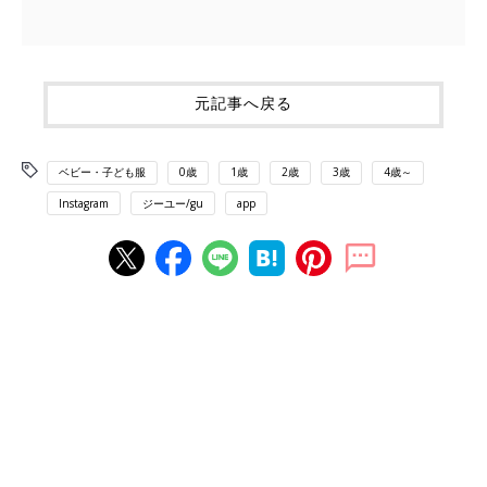
元記事へ戻る
ベビー・子ども服
0歳
1歳
2歳
3歳
4歳～
Instagram
ジーユー/gu
app