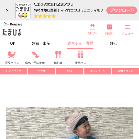
×
内祝い
SHOP
メニュー
TOP
妊娠・出産
赤ちゃん・育児
妊活
育児グッズ
病気・予防接種
離乳食
優待パス
ひよこクラブ
アプリ
SNS
キャンペーン
写真スタジオ