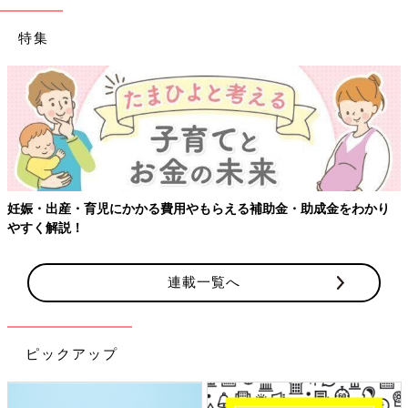
特集
・出産・育児にかかる費用やもらえる補助金・助成金をわかり
【ワ
く解説！
連載一覧へ
ピックアップ