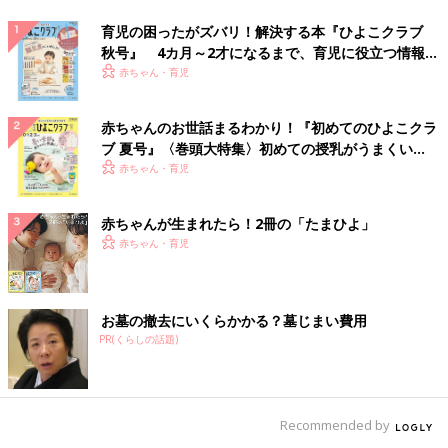
育児の困ったがズバリ！解決する本『ひよこクラブ
秋号』 4カ月～2才になるまで、育児に役立つ情報が
いっぱい！
赤ちゃん・育児
赤ちゃんのお世話まるわかり！『初めてのひよこクラ
ブ 夏号』〈巻頭大特集〉初めての授乳がうまくい
く！ おっぱい・ミルクの基本と夏のトラブル 解決テ
赤ちゃん・育児
ク
赤ちゃんが生まれたら！2冊の「たまひよ」
赤ちゃん・育児
お墓の撤去にいくらかかる？墓じまい費用
PR(くらしの話題)
Recommended by