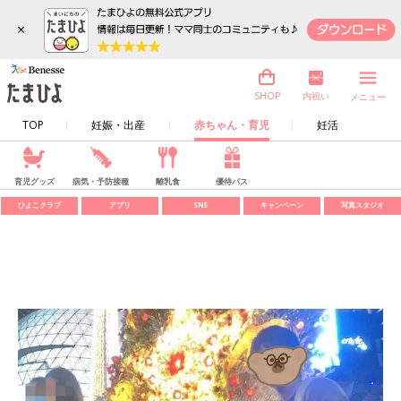
×
内祝い
SHOP
メニュー
TOP
妊娠・出産
赤ちゃん・育児
妊活
育児グッズ
病気・予防接種
離乳食
優待パス
ひよこクラブ
アプリ
SNS
キャンペーン
写真スタジオ