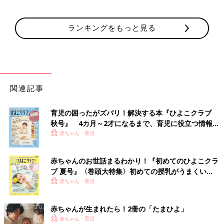
ランキングをもっと見る
関連記事
育児の困ったがズバリ！解決する本『ひよこクラブ
秋号』 4カ月～2才になるまで、育児に役立つ情報が
いっぱい！
赤ちゃん・育児
赤ちゃんのお世話まるわかり！『初めてのひよこクラ
ブ 夏号』〈巻頭大特集〉初めての授乳がうまくい
く！ おっぱい・ミルクの基本と夏のトラブル 解決テ
赤ちゃん・育児
ク
赤ちゃんが生まれたら！2冊の「たまひよ」
赤ちゃん・育児