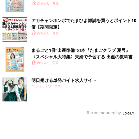
いっぱい！
赤ちゃん・育児
アカチャンホンポでたまひよ雑誌を買うとポイント10
倍【期間限定】
赤ちゃん・育児
まるごと1冊“出産準備”の本『たまごクラブ 夏号』
〈スペシャル大特集〉夫婦で予習する 出産の教科書
赤ちゃん・育児
明日働ける単発バイト求人サイト
PR(ショットワークス)
Recommended by