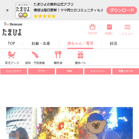
×
内祝い
SHOP
メニュー
TOP
妊娠・出産
赤ちゃん・育児
妊活
育児グッズ
病気・予防接種
離乳食
優待パス
ひよこクラブ
アプリ
SNS
キャンペーン
写真スタジオ