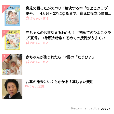
育児の困ったがズバリ！解決する本『ひよこクラブ
夏号』 4カ月～2才になるまで、育児に役立つ情報が
いっぱい！
赤ちゃん・育児
赤ちゃんのお世話まるわかり！『初めてのひよこクラ
ブ 夏号』〈巻頭大特集〉初めての授乳がうまくい
く！ おっぱい・ミルクの基本と夏のトラブル 解決テ
赤ちゃん・育児
ク
赤ちゃんが生まれたら！2冊の「たまひよ」
赤ちゃん・育児
お墓の撤去にいくらかかる？墓じまい費用
PR(くらしの話題)
Recommended by