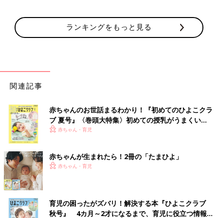
ランキングをもっと見る
関連記事
赤ちゃんのお世話まるわかり！『初めてのひよこクラ
ブ 夏号』〈巻頭大特集〉初めての授乳がうまくい
く！ おっぱい・ミルクの基本と夏のトラブル 解決テ
赤ちゃん・育児
ク
赤ちゃんが生まれたら！2冊の「たまひよ」
赤ちゃん・育児
育児の困ったがズバリ！解決する本『ひよこクラブ
秋号』 4カ月～2才になるまで、育児に役立つ情報が