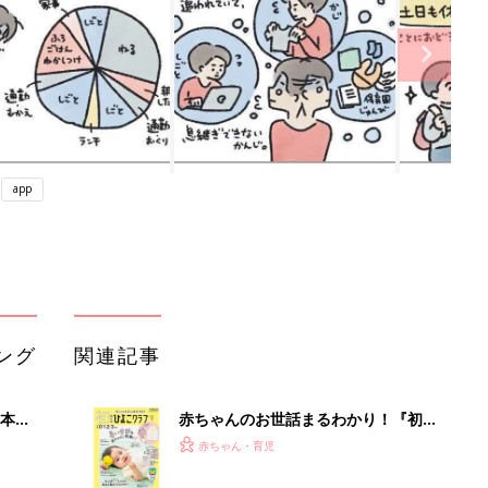
app
ング
関連記事
本
赤ちゃんのお世話まるわかり！『初め
2才
てのひよこクラブ 夏号』〈巻頭大特
赤ちゃん・育児
いっ
集〉初めての授乳がうまくいく！ お
っぱい・ミルクの基本と夏のトラブル