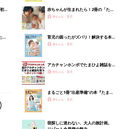
解決テク
初め
赤ちゃんが生まれたら！2冊の「たま
大特
ひよ」
赤ちゃん・育児
 お
ブル
たま
育児の困ったがズバリ！解決する本
『ひよこクラブ 秋号』 4カ月～2才
赤ちゃん・育児
になるまで、育児に役立つ情報がいっ
ぱい！
アカチャンホンポでたまひよ雑誌を買
うとポイント10倍【期間限定】
赤ちゃん・育児
まるごと1冊“出産準備”の本『たまご
クラブ 夏号』〈スペシャル大特集〉
赤ちゃん・育児
夫婦で予習する 出産の教科書
宿探しに迷わない、大人の旅計画。
リゾート会員権の魅力