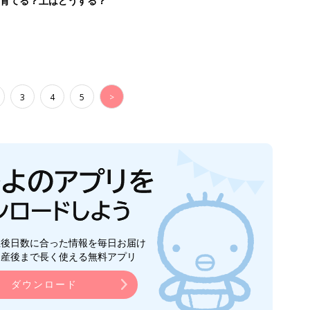
を育てる？土はどうする？
3
4
5
>
生後日数に合った情報を毎日お届け
ら産後まで長く使える無料アプリ
ダウンロード