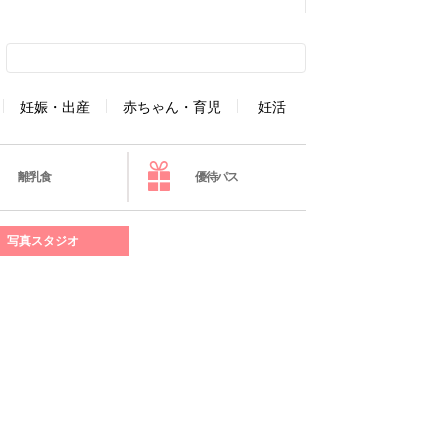
妊娠・出産
赤ちゃん・育児
妊活
離乳食
優待パス
写真スタジオ