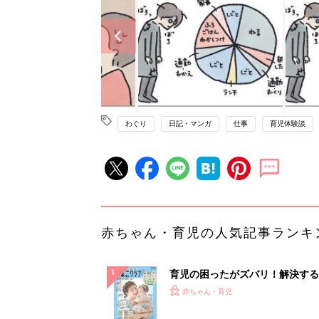
わぐり
日記・マンガ
仕事
育児体験談
赤ちゃん・育児の人気記事ランキ
育児の困ったがズバリ！解決する
『ひよこクラブ 夏号』 4カ月～
赤ちゃん・育児
になるまで、育児に役立つ情報が
ぱい！