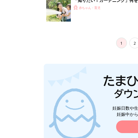
「知りたい！ガーデニング」何
赤ちゃん・育児
1
2
妊娠日数や
妊娠中か