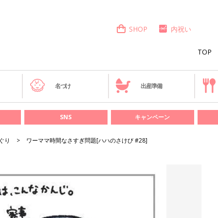
SHOP
内祝い
TOP
き
名づけ
出産準備
SNS
キャンペーン
ぐり
ワーママ時間なさすぎ問題[ハハのさけび #28]