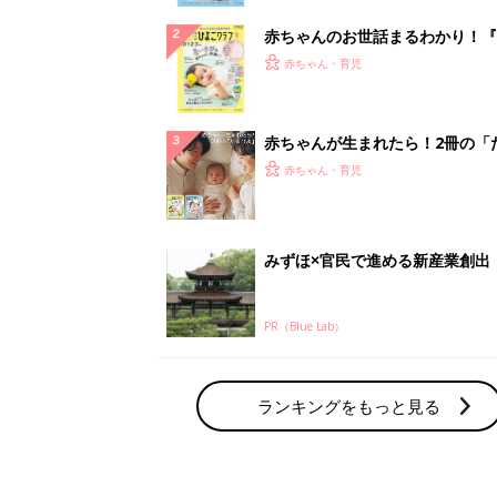
赤ちゃんのお世話まるわかり！『
てのひよこクラブ 夏号』〈巻頭
赤ちゃん・育児
集〉初めての授乳がうまくいく！
っぱい・ミルクの基本と夏のトラ
解決テク
赤ちゃんが生まれたら！2冊の「
ひよ」
赤ちゃん・育児
みずほ×官民で進める新産業創出
PR（Blue Lab）
ランキングをもっと見る