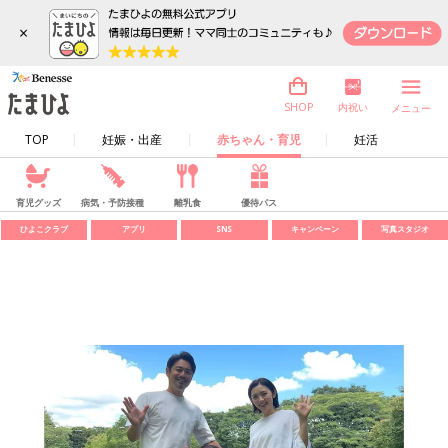
×
内祝い
SHOP
メニュー
TOP
妊娠・出産
赤ちゃん・育児
妊活
育児グッズ
病気・予防接種
離乳食
優待パス
ひよこクラブ
アプリ
SNS
キャンペーン
写真スタジオ