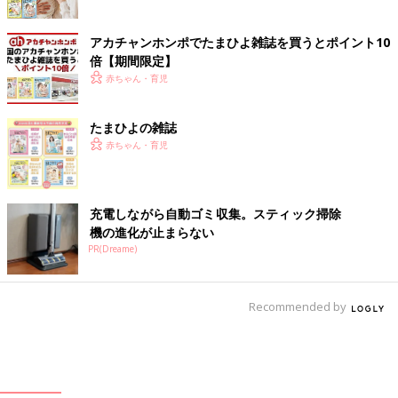
アカチャンホンポでたまひよ雑誌を買うとポイント10
倍【期間限定】
赤ちゃん・育児
たまひよの雑誌
赤ちゃん・育児
充電しながら自動ゴミ収集。スティック掃除
機の進化が止まらない
PR(Dreame)
Recommended by