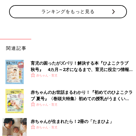
ランキングをもっと見る
関連記事
育児の困ったがズバリ！解決する本『ひよこクラブ
秋号』 4カ月～2才になるまで、育児に役立つ情報が
いっぱい！
赤ちゃん・育児
赤ちゃんのお世話まるわかり！『初めてのひよこクラ
ブ 夏号』〈巻頭大特集〉初めての授乳がうまくい
く！ おっぱい・ミルクの基本と夏のトラブル 解決テ
赤ちゃん・育児
ク
赤ちゃんが生まれたら！2冊の「たまひよ」
赤ちゃん・育児