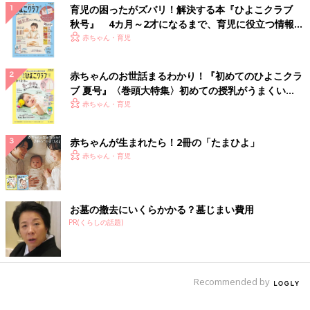
育児の困ったがズバリ！解決する本『ひよこクラブ
秋号』 4カ月～2才になるまで、育児に役立つ情報が
いっぱい！
赤ちゃん・育児
赤ちゃんのお世話まるわかり！『初めてのひよこクラ
ブ 夏号』〈巻頭大特集〉初めての授乳がうまくい
く！ おっぱい・ミルクの基本と夏のトラブル 解決テ
赤ちゃん・育児
ク
赤ちゃんが生まれたら！2冊の「たまひよ」
赤ちゃん・育児
お墓の撤去にいくらかかる？墓じまい費用
PR(くらしの話題)
Recommended by