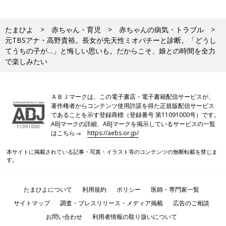
たまひよ
赤ちゃん・育児
赤ちゃんの病気・トラブル
元TBSアナ・高野貴裕。長女が先天性ミオパチーと診断。「どうし
てうちの子が…」と悔しい思いも。だからこそ、娘との時間を全力
で楽しみたい
ＡＢＪマークは、この電子書店・電子書籍配信サービスが、
著作権者からコンテンツ使用許諾を得た正規版配信サービス
であることを示す登録商標（登録番号 第11091000号）です。
ABJマークの詳細、ABJマークを掲示しているサービスの一覧
はこちら→
https://aebs.or.jp/
本サイトに掲載されている記事・写真・イラスト等のコンテンツの無断転載を禁じま
す。
たまひよについて
利用規約
ポリシー
医師・専門家一覧
サイトマップ
調査・プレスリリース・メディア掲載
広告のご相談
お問い合わせ
利用者情報の取り扱いについて