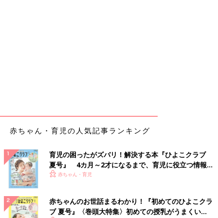
赤ちゃん・育児の人気記事ランキング
育児の困ったがズバリ！解決する本『ひよこクラブ
夏号』 4カ月～2才になるまで、育児に役立つ情報が
いっぱい！
赤ちゃん・育児
赤ちゃんのお世話まるわかり！『初めてのひよこクラ
ブ 夏号』〈巻頭大特集〉初めての授乳がうまくい