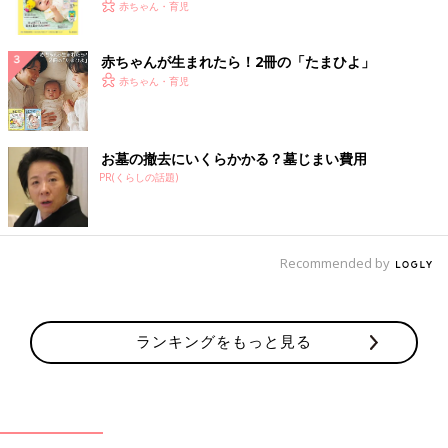
く！ おっぱい・ミルクの基本と夏のトラブル 解決テ
赤ちゃん・育児
ク
赤ちゃんが生まれたら！2冊の「たまひよ」
赤ちゃん・育児
お墓の撤去にいくらかかる？墓じまい費用
PR(くらしの話題)
Recommended by
ランキングをもっと見る