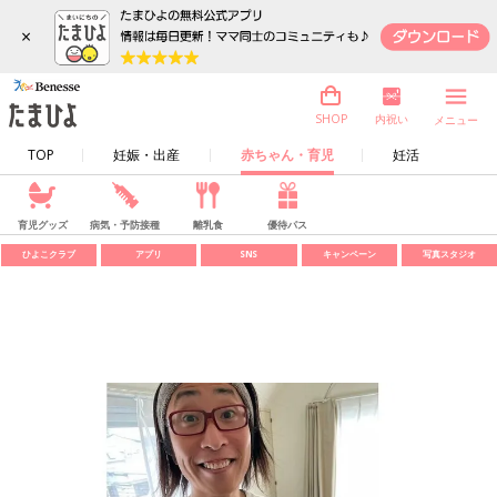
×
内祝い
SHOP
メニュー
TOP
妊娠・出産
赤ちゃん・育児
妊活
育児グッズ
病気・予防接種
離乳食
優待パス
ひよこクラブ
アプリ
SNS
キャンペーン
写真スタジオ