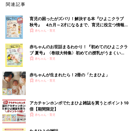
関連記事
育児の困ったがズバリ！解決する本『ひよこクラブ
秋号』 4カ月～2才になるまで、育児に役立つ情報が
いっぱい！
赤ちゃん・育児
赤ちゃんのお世話まるわかり！『初めてのひよこクラ
ブ 夏号』〈巻頭大特集〉初めての授乳がうまくい
く！ おっぱい・ミルクの基本と夏のトラブル 解決テ
赤ちゃん・育児
ク
赤ちゃんが生まれたら！2冊の「たまひよ」
赤ちゃん・育児
アカチャンホンポでたまひよ雑誌を買うとポイント10
倍【期間限定】
赤ちゃん・育児
たまひよの雑誌