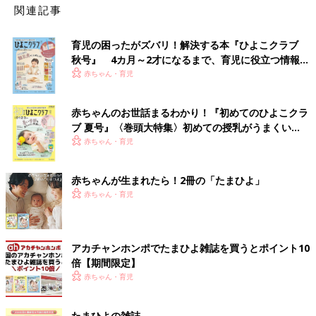
関連記事
育児の困ったがズバリ！解決する本『ひよこクラブ
秋号』 4カ月～2才になるまで、育児に役立つ情報が
いっぱい！
赤ちゃん・育児
赤ちゃんのお世話まるわかり！『初めてのひよこクラ
ブ 夏号』〈巻頭大特集〉初めての授乳がうまくい
く！ おっぱい・ミルクの基本と夏のトラブル 解決テ
赤ちゃん・育児
ク
赤ちゃんが生まれたら！2冊の「たまひよ」
赤ちゃん・育児
アカチャンホンポでたまひよ雑誌を買うとポイント10
倍【期間限定】
赤ちゃん・育児
たまひよの雑誌