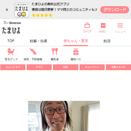
×
内祝い
SHOP
メニュー
TOP
妊娠・出産
赤ちゃん・育児
妊活
育児グッズ
病気・予防接種
離乳食
優待パス
ひよこクラブ
アプリ
SNS
キャンペーン
写真スタジオ