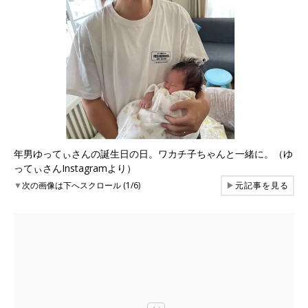
年男ゆってぃさんの誕生日の日。ワカチ子ちゃんと一緒に。（ゆ
ってぃさんInstagramより）
▼
次の画像は下へスクロール (1/6)
▶
元記事を見る