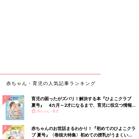
赤ちゃん・育児の人気記事ランキング
育児の困ったがズバリ！解決する本『ひよこクラブ
夏号』 4カ月～2才になるまで、育児に役立つ情報が
いっぱい！
赤ちゃん・育児
赤ちゃんのお世話まるわかり！『初めてのひよこクラ
ブ 夏号』〈巻頭大特集〉初めての授乳がうまくい