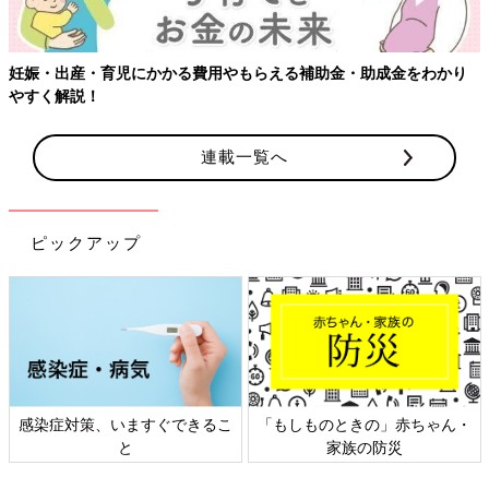
金をわかり
連載一覧へ
ピックアップ
の」赤ちゃん・
日本外来小児科学会リーフレッ
六星占術 細木か
防災
ト検討会
相談