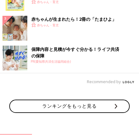
く！ おっぱい・ミルクの基本と夏のトラブル 解決テ
赤ちゃん・育児
ク
赤ちゃんが生まれたら！2冊の「たまひよ」
赤ちゃん・育児
保障内容と見積が今すぐ分かる！ライフ共済
の保障
PR(愛知県共済生活協同組合)
Recommended by
ランキングをもっと見る