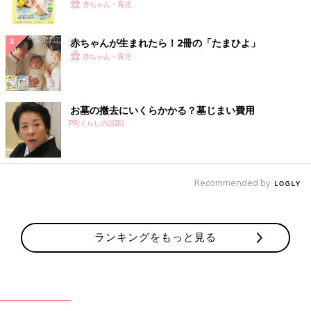
く！ おっぱい・ミルクの基本と夏のトラブル 解決テ
赤ちゃん・育児
ク
赤ちゃんが生まれたら！2冊の「たまひよ」
赤ちゃん・育児
お墓の撤去にいくらかかる？墓じまい費用
PR(くらしの話題)
Recommended by
ランキングをもっと見る