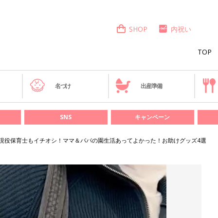
SHOP
内祝い
TOP
き
名づけ
出産準備
SNS
キャンペーン
現役保育士もイチオシ！ママ＆パパの園生活あってよかった！お助けグッズ4選