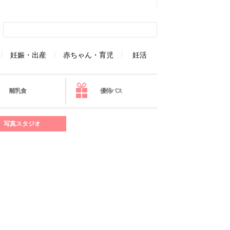
妊娠・出産
赤ちゃん・育児
妊活
離乳食
優待パス
写真スタジオ