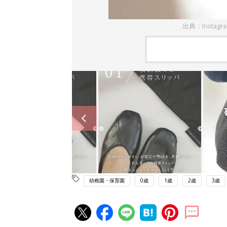
出典：Instagr
幼稚園・保育園
0歳
1歳
2歳
3歳