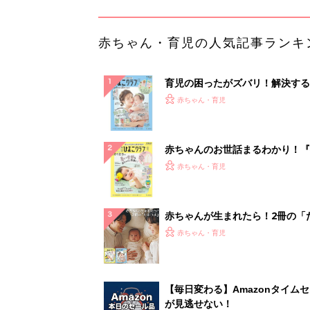
赤ちゃん・育児の人気記事ランキ
育児の困ったがズバリ！解決する
『ひよこクラブ 夏号』 4カ月～
赤ちゃん・育児
になるまで、育児に役立つ情報が
ぱい！
赤ちゃんのお世話まるわかり！『
てのひよこクラブ 夏号』〈巻頭
赤ちゃん・育児
集〉初めての授乳がうまくいく！
っぱい・ミルクの基本と夏のトラ
解決テク
赤ちゃんが生まれたら！2冊の「
ひよ」
赤ちゃん・育児
【毎日変わる】Amazonタイム
が見逃せない！