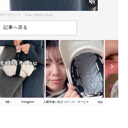
amアカウント「kuu_mama_ikuji」
記事へ戻る
4歳～
Instagram
入園準備に役立つグッズ・サービス
app