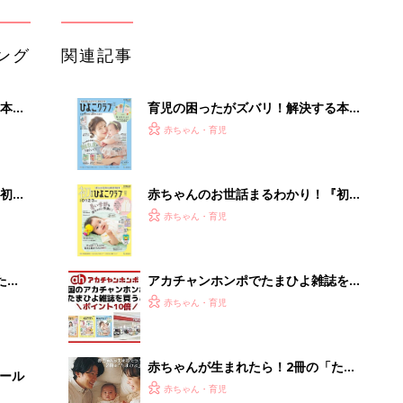
ング
関連記事
本
育児の困ったがズバリ！解決する本
2才
『ひよこクラブ 秋号』 4カ月～2才
赤ちゃん・育児
いっ
になるまで、育児に役立つ情報がいっ
ぱい！
初め
赤ちゃんのお世話まるわかり！『初め
大特
てのひよこクラブ 夏号』〈巻頭大特
赤ちゃん・育児
 お
集〉初めての授乳がうまくいく！ お
ブル
っぱい・ミルクの基本と夏のトラブル
解決テク
たま
アカチャンホンポでたまひよ雑誌を買
うとポイント10倍【期間限定】
赤ちゃん・育児
赤ちゃんが生まれたら！2冊の「たま
セール
ひよ」
赤ちゃん・育児