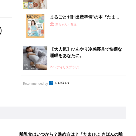
まるごと1冊“出産準備”の本『たまご
クラブ 夏号』〈スペシャル大特集〉
赤ちゃん・育児
夫婦で予習する 出産の教科書
【大人気】ひんやり冷感寝具で快適な
睡眠をあなたに。
PR（アイリスプラザ）
Recommended by
離乳食はいつから？進め方は？「たまひよ きほんの離