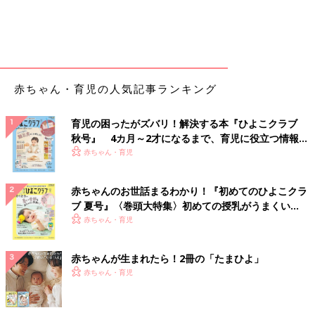
赤ちゃん・育児の人気記事ランキング
育児の困ったがズバリ！解決する本『ひよこクラブ
秋号』 4カ月～2才になるまで、育児に役立つ情報が
いっぱい！
赤ちゃん・育児
赤ちゃんのお世話まるわかり！『初めてのひよこクラ
ブ 夏号』〈巻頭大特集〉初めての授乳がうまくい
く！ おっぱい・ミルクの基本と夏のトラブル 解決テ
赤ちゃん・育児
ク
赤ちゃんが生まれたら！2冊の「たまひよ」
赤ちゃん・育児