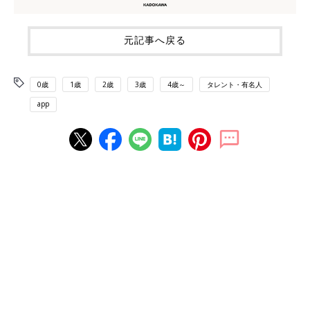
元記事へ戻る
0歳
1歳
2歳
3歳
4歳～
タレント・有名人
app