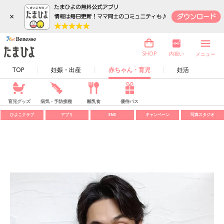
×
内祝い
SHOP
メニュー
TOP
妊娠・出産
赤ちゃん・育児
妊活
育児グッズ
病気・予防接種
離乳食
優待パス
ひよこクラブ
アプリ
SNS
キャンペーン
写真スタジオ