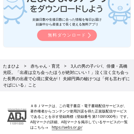
妊娠日数や生後日数に合った情報を毎日お届け
妊娠中から産後まで長く使える無料アプリ
無料ダウンロード
たまひよ
赤ちゃん・育児
3人の男の子パパ、俳優・高橋
光臣。「出産は立ち会ったほうが絶対にいい！」泣く泣く立ち会っ
た長男の出産で心境に変化が！ 夫婦円満の秘けつは「何も言わずに
そばにいる」こと
ＡＢＪマークは、この電子書店・電子書籍配信サービスが、
著作権者からコンテンツ使用許諾を得た正規版配信サービス
であることを示す登録商標（登録番号 第11091000号）です。
ABJマークの詳細、ABJマークを掲示しているサービスの一覧
はこちら→
https://aebs.or.jp/