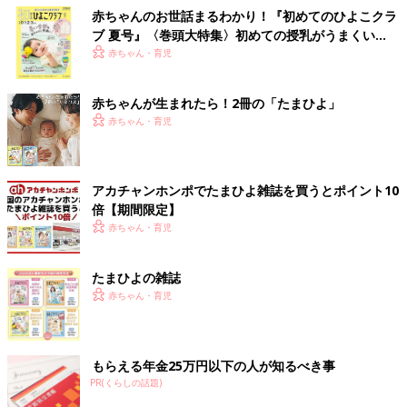
赤ちゃんのお世話まるわかり！『初めてのひよこクラ
ブ 夏号』〈巻頭大特集〉初めての授乳がうまくい
く！ おっぱい・ミルクの基本と夏のトラブル 解決テ
赤ちゃん・育児
ク
赤ちゃんが生まれたら！2冊の「たまひよ」
赤ちゃん・育児
アカチャンホンポでたまひよ雑誌を買うとポイント10
倍【期間限定】
赤ちゃん・育児
たまひよの雑誌
赤ちゃん・育児
もらえる年金25万円以下の人が知るべき事
PR(くらしの話題)