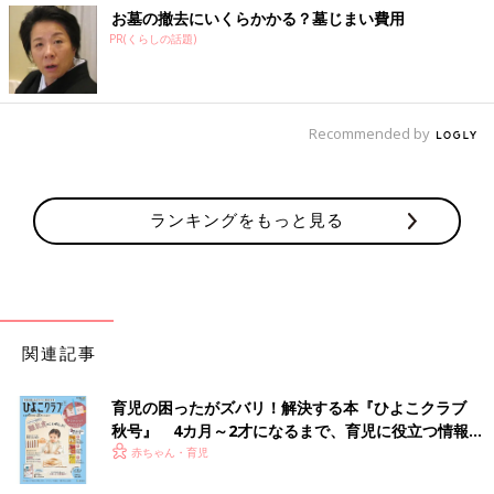
お墓の撤去にいくらかかる？墓じまい費用
PR(くらしの話題)
Recommended by
ランキングをもっと見る
関連記事
育児の困ったがズバリ！解決する本『ひよこクラブ
秋号』 4カ月～2才になるまで、育児に役立つ情報が
いっぱい！
赤ちゃん・育児