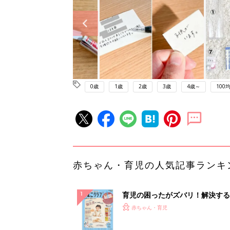
0歳
1歳
2歳
3歳
4歳～
100均
赤ちゃん・育児の人気記事ランキ
育児の困ったがズバリ！解決する
『ひよこクラブ 秋号』 4カ月～
赤ちゃん・育児
になるまで、育児に役立つ情報が
ぱい！