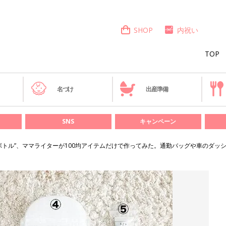
SHOP
内祝い
TOP
き
名づけ
出産準備
SNS
キャンペーン
ボトル”、ママライターが100均アイテムだけで作ってみた。通勤バッグや車のダッ