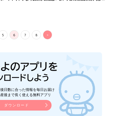
】
5
6
7
8
>
生後日数に合った情報を毎日お届け
ら産後まで長く使える無料アプリ
ダウンロード