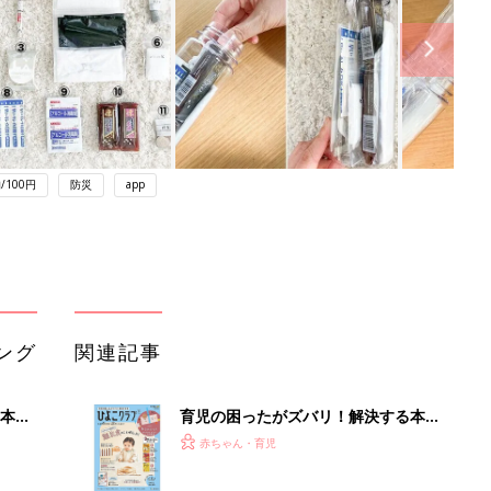
/100円
防災
app
ング
関連記事
本
育児の困ったがズバリ！解決する本
2才
『ひよこクラブ 秋号』 4カ月～2才
赤ちゃん・育児
いっ
になるまで、育児に役立つ情報がいっ
ぱい！