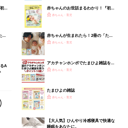
初め
赤ちゃんのお世話まるわかり！『初め
大特
てのひよこクラブ 夏号』〈巻頭大特
赤ちゃん・育児
 お
集〉初めての授乳がうまくいく！ お
ブル
っぱい・ミルクの基本と夏のトラブル
解決テク
たま
赤ちゃんが生まれたら！2冊の「たま
ひよ」
赤ちゃん・育児
アカチャンホンポでたまひよ雑誌を買
るA
うとポイント10倍【期間限定】
赤ちゃん・育児
い
たまひよの雑誌
赤ちゃん・育児
【大人気】ひんやり冷感寝具で快適な
睡眠をあなたに。