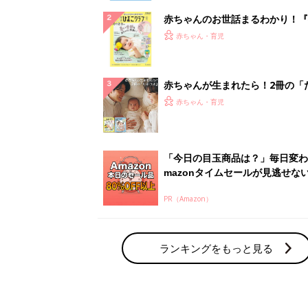
赤ちゃんのお世話まるわかり！『
てのひよこクラブ 夏号』〈巻頭
赤ちゃん・育児
集〉初めての授乳がうまくいく！
っぱい・ミルクの基本と夏のトラ
解決テク
赤ちゃんが生まれたら！2冊の「
ひよ」
赤ちゃん・育児
「今日の目玉商品は？」毎日変わ
mazonタイムセールが見逃せな
PR（Amazon）
ランキングをもっと見る