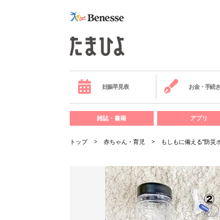
妊娠早見表
お金・手続
雑誌・書籍
アプリ
トップ
赤ちゃん・育児
もしもに備える“防災