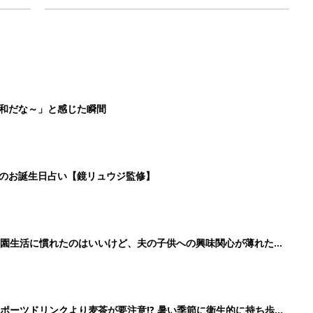
平和だな～」と感じた瞬間
日のお誕生日占い【鏡リュウジ監修】
育園生活に慣れたのはいいけど、夫の子供への興味関心が薄れた気
91』
ポーツドリンクより麦茶が要注意!? 暑い季節に衛生的に持ち歩