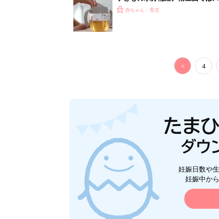
く3つのコツとは？【専門家監修
赤ちゃん・育児
<
4
妊娠日数や
妊娠中か