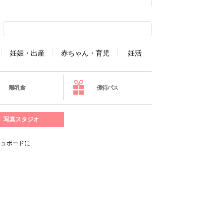
妊娠・出産
赤ちゃん・育児
妊活
離乳食
優待パス
写真スタジオ
シュボードに