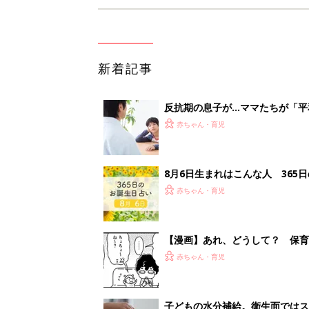
新着記事
反抗期の息子が...ママたちが「
赤ちゃん・育児
8月6日生まれはこんな人 365
赤ちゃん・育児
【漫画】あれ、どうして？ 保
がする……！『ふうふう子育て ＃
赤ちゃん・育児
子どもの水分補給。衛生面ではス