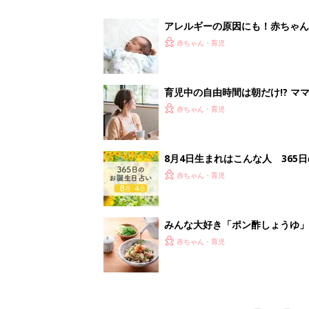
養学的にも最高⁉
赤ちゃん・育児
<
7
妊娠日数や
妊娠中か