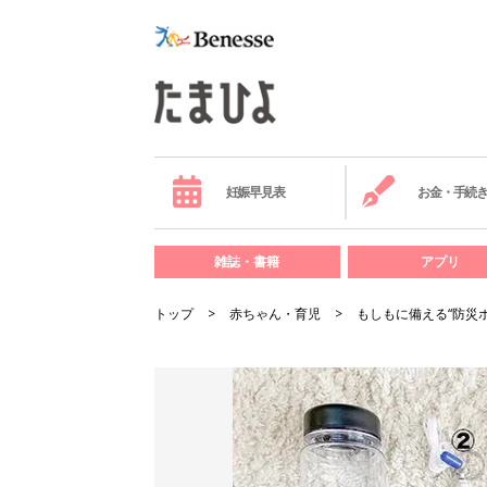
妊娠早見表
お金・手続
雑誌・書籍
アプリ
トップ
赤ちゃん・育児
もしもに備える“防災