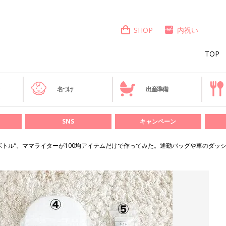
SHOP
内祝い
TOP
き
名づけ
出産準備
SNS
キャンペーン
ボトル”、ママライターが100均アイテムだけで作ってみた。通勤バッグや車のダッ