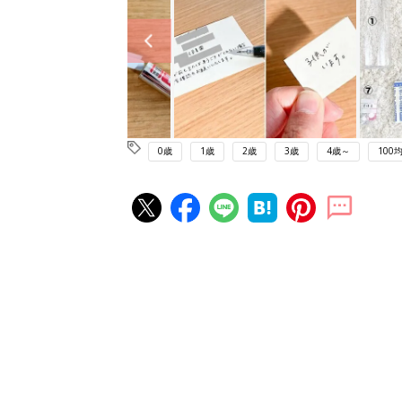
0歳
1歳
2歳
3歳
4歳～
100均
赤ちゃん・育児の人気記事ランキ
育児の困ったがズバリ！解決する
『ひよこクラブ 秋号』 4カ月～
赤ちゃん・育児
になるまで、育児に役立つ情報が
ぱい！