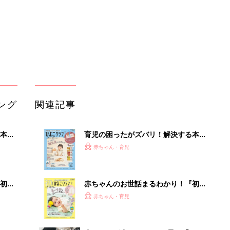
初め
赤ちゃんのお世話まるわかり！『初め
大特
てのひよこクラブ 夏号』〈巻頭大特
赤ちゃん・育児
 お
集〉初めての授乳がうまくいく！ お
ブル
っぱい・ミルクの基本と夏のトラブル
解決テク
たま
赤ちゃんが生まれたら！2冊の「たま
ひよ」
赤ちゃん・育児
アカチャンホンポでたまひよ雑誌を買
るA
うとポイント10倍【期間限定】
赤ちゃん・育児
い
たまひよの雑誌
赤ちゃん・育児
「持ち家を売る時のNG行為」知って
るだけで得する事とは