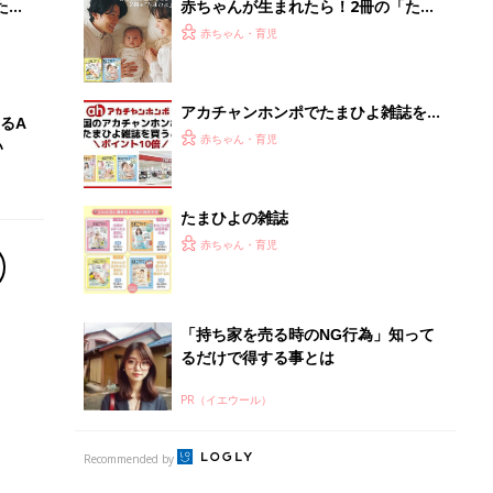
PR（イエウール）
Recommended by
離乳食はいつから？進め方は？「たまひよ きほんの離
乳食」
授乳の悩みや初めての離乳食作りに役立つ
子育てとお金
につ
妊娠・出産・育児にかかる費用やもらえる補助
金・助成金を解説