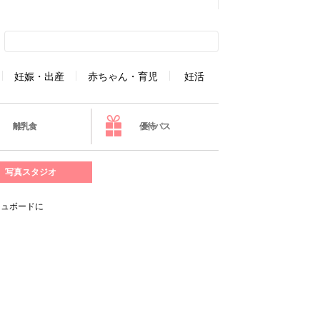
妊娠・出産
赤ちゃん・育児
妊活
離乳食
優待パス
写真スタジオ
シュボードに