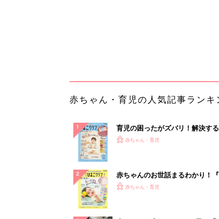
赤ちゃんのお世話まるわかり！『
てのひよこクラブ 夏号』〈巻頭
赤ちゃん・育児
集〉初めての授乳がうまくいく！
っぱい・ミルクの基本と夏のトラ
解決テク
赤ちゃんが生まれたら！2冊の「
ひよ」
赤ちゃん・育児
「今日の目玉商品は？」毎日変わ
mazonタイムセールが見逃せな
PR（Amazon）
ランキングをもっと見る