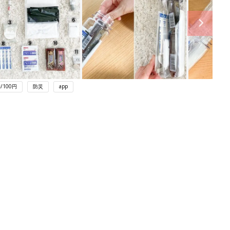
/100円
防災
app
ング
関連記事
本
育児の困ったがズバリ！解決する本
2才
『ひよこクラブ 秋号』 4カ月～2才
赤ちゃん・育児
いっ
になるまで、育児に役立つ情報がいっ
ぱい！