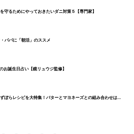
8
9
10
11
>
生後日数に合った情報を毎日お届け
ら産後まで長く使える無料アプリ
ダウンロード