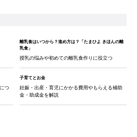
を守るためにやっておきたいダニ対策５【専門家】
マ・パパに「朝活」のススメ
日のお誕生日占い【鏡リュウジ監修】
」ずぼらレシピを大特集！バターとマヨネーズとの組み合わせは栄