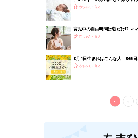
妊娠日数や
妊娠中か