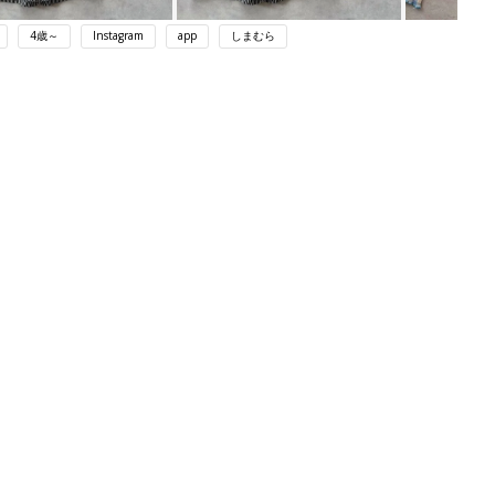
4歳～
Instagram
app
しまむら
ング
関連記事
本
育児の困ったがズバリ！解決する本
2才
『ひよこクラブ 秋号』 4カ月～2才
赤ちゃん・育児
いっ
になるまで、育児に役立つ情報がいっ
ぱい！
初め
赤ちゃんのお世話まるわかり！『初め
大特
てのひよこクラブ 夏号』〈巻頭大特
赤ちゃん・育児
 お
集〉初めての授乳がうまくいく！ お
ブル
っぱい・ミルクの基本と夏のトラブル
解決テク
たま
赤ちゃんが生まれたら！2冊の「たま