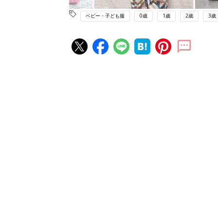
ベビー・子ども服
0歳
1歳
2歳
3歳
赤ちゃん・育児の人気記事ランキ
育児の困ったがズバリ！解決する
『ひよこクラブ 秋号』 4カ月～
赤ちゃん・育児
になるまで、育児に役立つ情報が
ぱい！
赤ちゃんのお世話まるわかり！『
てのひよこクラブ 夏号』〈巻頭
赤ちゃん・育児
集〉初めての授乳がうまくいく！
っぱい・ミルクの基本と夏のトラ
解決テク
赤ちゃんが生まれたら！2冊の「