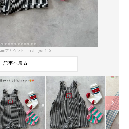
ramアカウント「michi_yon110」
記事へ戻る