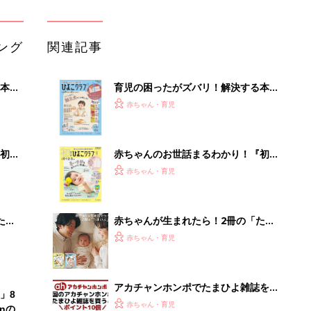
ひよ」
赤ちゃん・育児
アカチャンホンポでたまひよ雑誌を買
」8
うとポイント10倍【期間限定】
赤ちゃん・育児
nの
たまひよの雑誌
赤ちゃん・育児
「今日の目玉商品は？」毎日変わるA
mazonタイムセールが見逃せない
PR（Amazon）
Recommended by