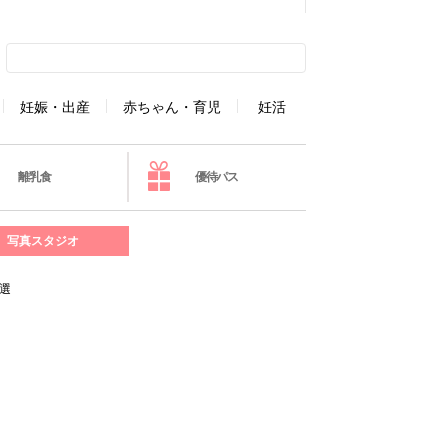
妊娠・出産
赤ちゃん・育児
妊活
離乳食
優待パス
写真スタジオ
4選