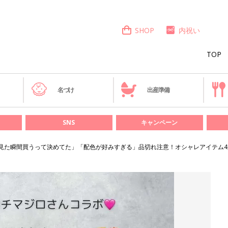
SHOP
内祝い
TOP
き
名づけ
出産準備
SNS
キャンペーン
rid「見た瞬間買うって決めてた」「配色が好みすぎる」品切れ注意！オシャレアイテム