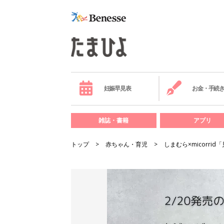
妊娠早見表
お金・手続
雑誌・書籍
アプリ
トップ
赤ちゃん・育児
しまむら×micor