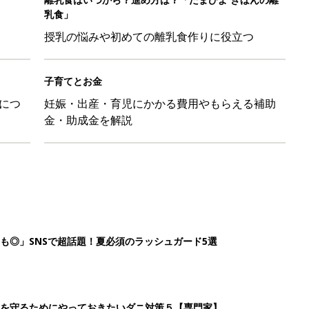
も◎」SNSで超話題！夏必須のラッシュガード5選
を守るためにやっておきたいダニ対策５【専門家】
マ・パパに「朝活」のススメ
日のお誕生日占い【鏡リュウジ監修】
7
8
9
10
>