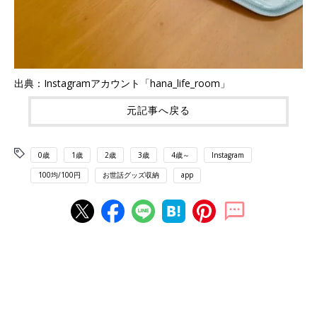
出典：Instagramアカウント「hana_life_room」
元記事へ戻る
0歳
1歳
2歳
3歳
4歳～
Instagram
100均/100円
お世話グッズ収納
app