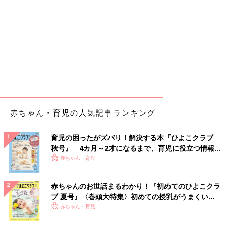
赤ちゃん・育児の人気記事ランキング
育児の困ったがズバリ！解決する本『ひよこクラブ
秋号』 4カ月～2才になるまで、育児に役立つ情報が
いっぱい！
赤ちゃん・育児
赤ちゃんのお世話まるわかり！『初めてのひよこクラ
ブ 夏号』〈巻頭大特集〉初めての授乳がうまくい
く！ おっぱい・ミルクの基本と夏のトラブル 解決テ
赤ちゃん・育児
ク