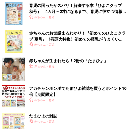
育児の困ったがズバリ！解決する本『ひよこクラブ
秋号』 4カ月～2才になるまで、育児に役立つ情報が
いっぱい！
赤ちゃん・育児
赤ちゃんのお世話まるわかり！『初めてのひよこクラ
ブ 夏号』〈巻頭大特集〉初めての授乳がうまくい
く！ おっぱい・ミルクの基本と夏のトラブル 解決テ
赤ちゃん・育児
ク
赤ちゃんが生まれたら！2冊の「たまひよ」
赤ちゃん・育児
アカチャンホンポでたまひよ雑誌を買うとポイント10
倍【期間限定】
赤ちゃん・育児
たまひよの雑誌
赤ちゃん・育児