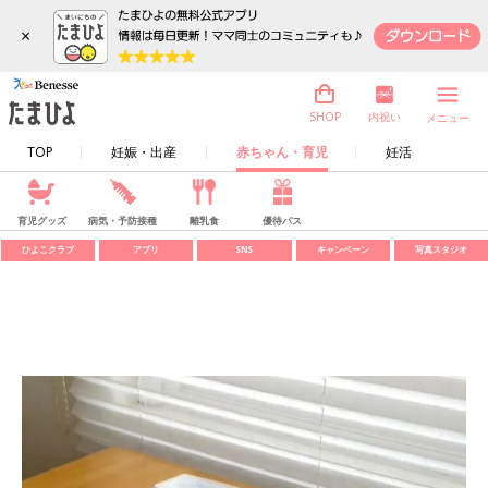
×
内祝い
SHOP
メニュー
TOP
妊娠・出産
赤ちゃん・育児
妊活
育児グッズ
病気・予防接種
離乳食
優待パス
ひよこクラブ
アプリ
SNS
キャンペーン
写真スタジオ