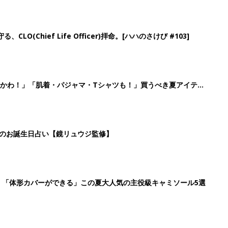
」「体形カバーができる」この夏大人気の主役級キャミソール5選
6
7
8
9
>
生後日数に合った情報を毎日お届け
ら産後まで長く使える無料アプリ
ダウンロード