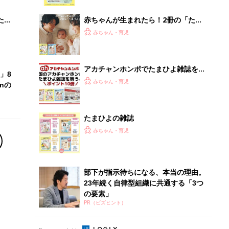
部下が指示待ちになる、本当の理由。
23年続く自律型組織に共通する「3つ
の要素」
PR（ビズヒント）
Recommended by
離乳食はいつから？進め方は？「たまひよ きほんの離
乳食」
授乳の悩みや初めての離乳食作りに役立つ
子育てとお金
につ
妊娠・出産・育児にかかる費用やもらえる補助