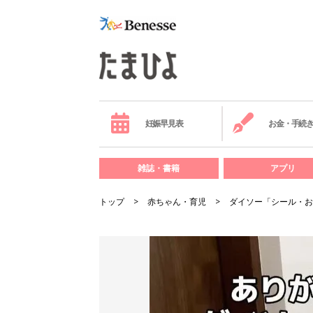
妊娠早見表
お金・手続
雑誌・書籍
アプリ
トップ
赤ちゃん・育児
ダイソー「シール・お