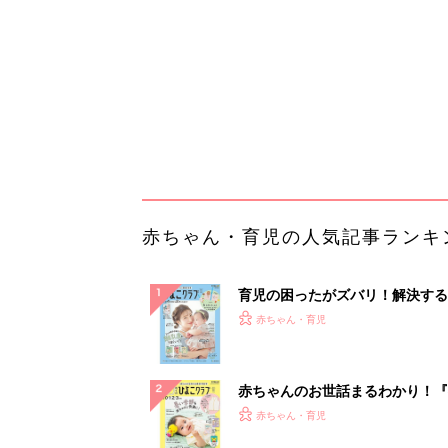
になるまで、育児に役立つ情報が
ぱい！
赤ちゃんのお世話まるわかり！『
てのひよこクラブ 夏号』〈巻頭
赤ちゃん・育児
集〉初めての授乳がうまくいく！
っぱい・ミルクの基本と夏のトラ
解決テク
赤ちゃんが生まれたら！2冊の「
ひよ」
赤ちゃん・育児
「え、こんなセールやってたの？
0％OFF以上が続々登場！Amazo
本気が...
PR（Amazon）
ランキングをもっと見る