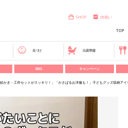
SHOP
内祝い
TOP
き
名づけ
出産準備
SNS
キャンペーン
絵かき・工作セットがスッキリ！」「かさばるお洋服も！」子どもグッズ収納アイ