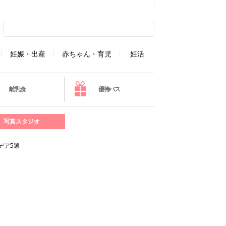
妊娠・出産
赤ちゃん・育児
妊活
離乳食
優待パス
写真スタジオ
デア5選