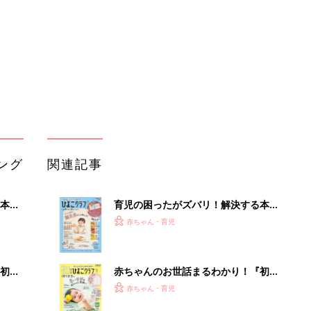
いっ
になるまで、育児に役立つ情報がいっ
ぱい！
初め
赤ちゃんのお世話まるわかり！『初め
大特
てのひよこクラブ 夏号』〈巻頭大特
赤ちゃん・育児
 お
集〉初めての授乳がうまくいく！ お
ブル
っぱい・ミルクの基本と夏のトラブル
解決テク
たま
赤ちゃんが生まれたら！2冊の「たま
ひよ」
赤ちゃん・育児
アカチャンホンポでたまひよ雑誌を買
」8
うとポイント10倍【期間限定】
赤ちゃん・育児
nの
たまひよの雑誌
赤ちゃん・育児