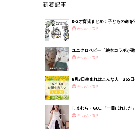
しまむら・GU…「一目ぼれした
赤ちゃん・育児
<
5
妊娠日数や
妊娠中か