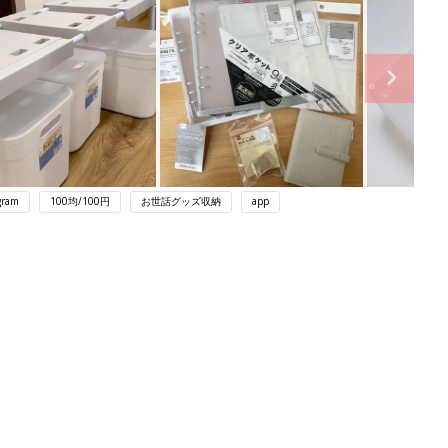
gram
100均/100円
お世話グッズ収納
app
ング
関連記事
本
育児の困ったがズバリ！解決する本
2才
『ひよこクラブ 秋号』 4カ月～2才
赤ちゃん・育児