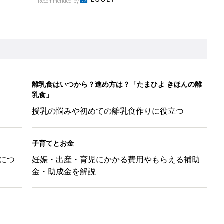
金・助成金を解説
LO(Chief Life Officer)拝命。[ハハのさけび #103]
かわ！」「肌着・パジャマ・Tシャツも！」買うべき夏アイテム
日のお誕生日占い【鏡リュウジ監修】