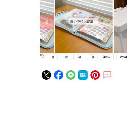
0歳
1歳
2歳
3歳
4歳～
Insta
赤ちゃん・育児の人気記事ランキ
育児の困ったがズバリ！解決する
『ひよこクラブ 夏号』 4カ月～
赤ちゃん・育児