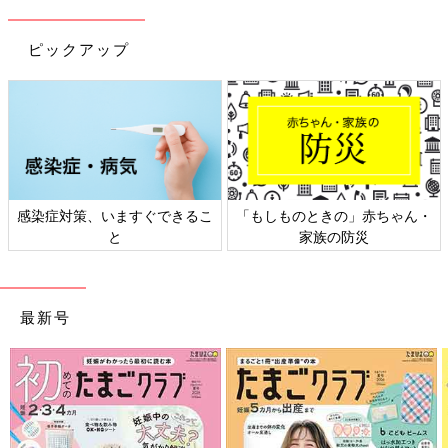
ピックアップ
しものときの」赤ちゃん・
日本外来小児科学会リーフレッ
六星占
家族の防災
ト検討会
最新号