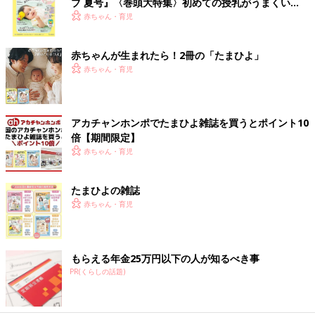
ブ 夏号』〈巻頭大特集〉初めての授乳がうまくい
く！ おっぱい・ミルクの基本と夏のトラブル 解決テ
赤ちゃん・育児
ク
赤ちゃんが生まれたら！2冊の「たまひよ」
赤ちゃん・育児
アカチャンホンポでたまひよ雑誌を買うとポイント10
倍【期間限定】
赤ちゃん・育児
たまひよの雑誌
赤ちゃん・育児
もらえる年金25万円以下の人が知るべき事
PR(くらしの話題)