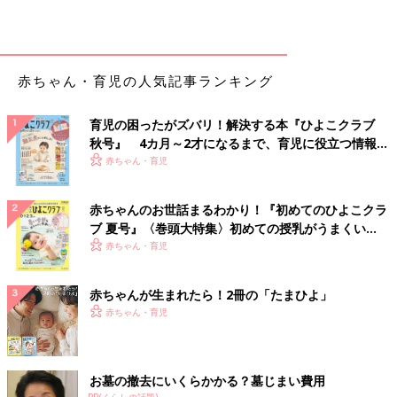
赤ちゃん・育児の人気記事ランキング
育児の困ったがズバリ！解決する本『ひよこクラブ
秋号』 4カ月～2才になるまで、育児に役立つ情報が
いっぱい！
赤ちゃん・育児
赤ちゃんのお世話まるわかり！『初めてのひよこクラ
ブ 夏号』〈巻頭大特集〉初めての授乳がうまくい
く！ おっぱい・ミルクの基本と夏のトラブル 解決テ
赤ちゃん・育児
ク
赤ちゃんが生まれたら！2冊の「たまひよ」
赤ちゃん・育児
お墓の撤去にいくらかかる？墓じまい費用
PR(くらしの話題)