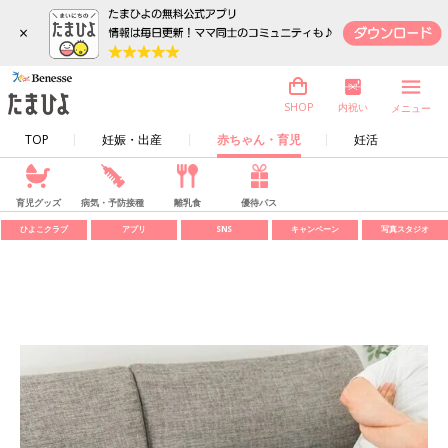
×
内祝い
SHOP
メニュー
TOP
妊娠・出産
赤ちゃん・育児
妊活
育児グッズ
病気・予防接種
離乳食
優待パス
ひよこクラブ
アプリ
SNS
キャンペーン
写真スタジオ