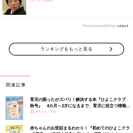
Recommended by
ランキングをもっと見る
関連記事
育児の困ったがズバリ！解決する本『ひよこクラブ
秋号』 4カ月～2才になるまで、育児に役立つ情報が
いっぱい！
赤ちゃん・育児
赤ちゃんのお世話まるわかり！『初めてのひよこクラ