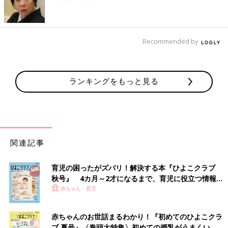
Recommended by
ランキングをもっと見る
関連記事
育児の困ったがズバリ！解決する本『ひよこクラブ
秋号』 4カ月～2才になるまで、育児に役立つ情報が
いっぱい！
赤ちゃん・育児
赤ちゃんのお世話まるわかり！『初めてのひよこクラ
ブ 夏号』〈巻頭大特集〉初めての授乳がうまくい