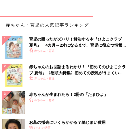
赤ちゃん・育児の人気記事ランキング
育児の困ったがズバリ！解決する本『ひよこクラブ
夏号』 4カ月～2才になるまで、育児に役立つ情報が
いっぱい！
赤ちゃん・育児
赤ちゃんのお世話まるわかり！『初めてのひよこクラ
ブ 夏号』〈巻頭大特集〉初めての授乳がうまくい
く！ おっぱい・ミルクの基本と夏のトラブル 解決テ
赤ちゃん・育児
ク
赤ちゃんが生まれたら！2冊の「たまひよ」
赤ちゃん・育児
お墓の撤去にいくらかかる？墓じまい費用
PR(くらしの話題)