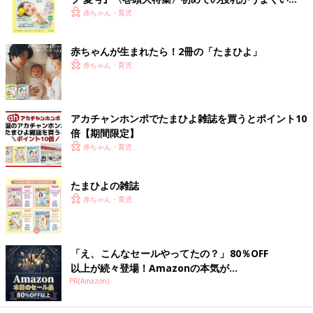
く！ おっぱい・ミルクの基本と夏のトラブル 解決テ
赤ちゃん・育児
ク
赤ちゃんが生まれたら！2冊の「たまひよ」
赤ちゃん・育児
アカチャンホンポでたまひよ雑誌を買うとポイント10
倍【期間限定】
赤ちゃん・育児
たまひよの雑誌
赤ちゃん・育児
「え、こんなセールやってたの？」80％OFF
以上が続々登場！Amazonの本気が...
PR(Amazon)