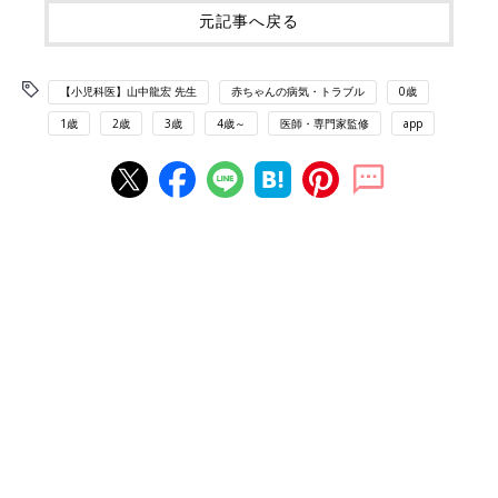
元記事へ戻る
【小児科医】山中龍宏 先生
赤ちゃんの病気・トラブル
0歳
1歳
2歳
3歳
4歳～
医師・専門家監修
app