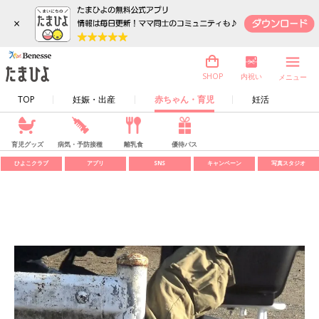
×
内祝い
SHOP
メニュー
TOP
妊娠・出産
赤ちゃん・育児
妊活
育児グッズ
病気・予防接種
離乳食
優待パス
ひよこクラブ
アプリ
SNS
キャンペーン
写真スタジオ