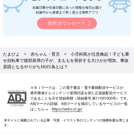
妊娠日数や生後日数に合った情報を毎日お届け
妊娠中から産後まで長く使える無料アプリ
無料ダウンロード
たまひよ
赤ちゃん・育児
小児科医が注意喚起！子ども乗
せ自転車で後部座席の子が、太ももを骨折する大けがが増加。事故
原因となるやりがちNG行為とは？
ＡＢＪマークは、この電子書店・電子書籍配信サービスが、
著作権者からコンテンツ使用許諾を得た正規版配信サービス
であることを示す登録商標（登録番号 第11091000号）です。
ABJマークの詳細、ABJマークを掲示しているサービスの一覧
はこちら→
https://aebs.or.jp/
本サイトに掲載されている記事・写真・イラスト等のコンテンツの無断転載を禁じま
す。