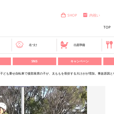
SHOP
内祝い
TOP
き
名づけ
出産準備
SNS
キャンペーン
子ども乗せ自転車で後部座席の子が、太ももを骨折する大けがが増加。事故原因と