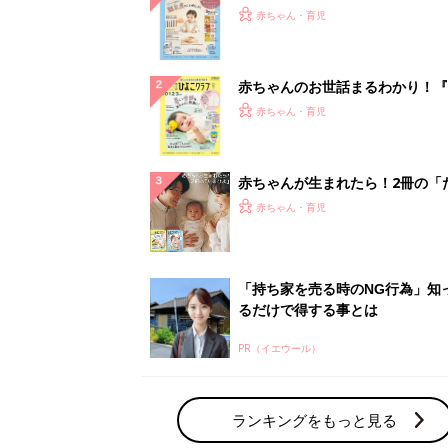
『ひよこクラブ 秋号』 4カ月～
赤ちゃん・育児
になるまで、育児に役立つ情報が
ぱい！
赤ちゃんのお世話まるわかり！『
てのひよこクラブ 夏号』〈巻頭
赤ちゃん・育児
集〉初めての授乳がうまくいく！
っぱい・ミルクの基本と夏のトラ
解決テク
赤ちゃんが生まれたら！2冊の「
ひよ」
赤ちゃん・育児
「持ち家を売る時のNG行為」知
るだけで得する事とは
PR（イエウール）
ランキングをもっと見る