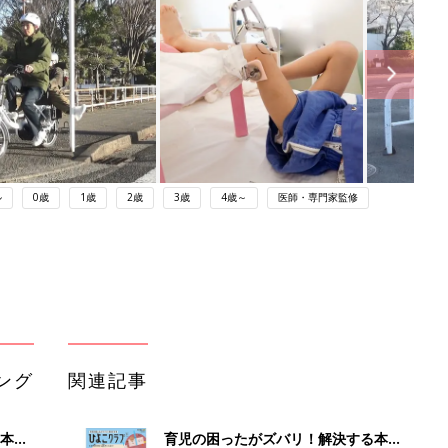
ル
0歳
1歳
2歳
3歳
4歳～
医師・専門家監修
ング
関連記事
本
育児の困ったがズバリ！解決する本