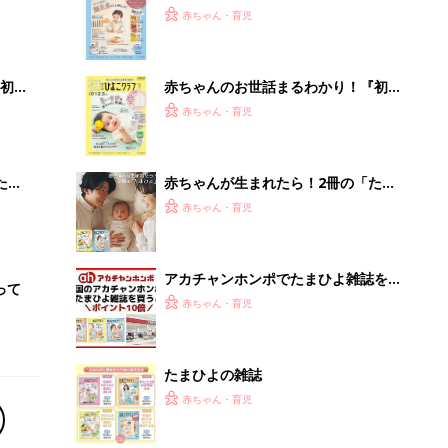
2才
『ひよこクラブ 秋号』 4カ月～2才
赤ちゃん・育児
いっ
になるまで、育児に役立つ情報がいっ
ぱい！
初め
赤ちゃんのお世話まるわかり！『初め
大特
てのひよこクラブ 夏号』〈巻頭大特
赤ちゃん・育児
 お
集〉初めての授乳がうまくいく！ お
ブル
っぱい・ミルクの基本と夏のトラブル
解決テク
たま
赤ちゃんが生まれたら！2冊の「たま
ひよ」
赤ちゃん・育児
アカチャンホンポでたまひよ雑誌を買
って
うとポイント10倍【期間限定】
赤ちゃん・育児
たまひよの雑誌
赤ちゃん・育児