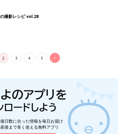
影レシピ vol.28
2
3
4
5
>
生後日数に合った情報を毎日お届け
ら産後まで長く使える無料アプリ