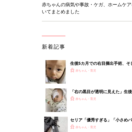
赤ちゃんの病気や事故・ケガ、ホームケア
いてまとめました
新着記事
生後5カ月での右目摘出手術、そ
の生活【網膜芽細胞腫】
赤ちゃん・育児
「右の黒目が透明に見えた」生後
芽細胞腫】
赤ちゃん・育児
セリア「優秀すぎる」「小さめバ
赤ちゃん・育児