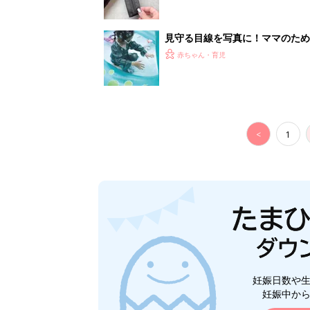
見守る目線を写真に！ママのための撮
赤ちゃん・育児
<
1
妊娠日数や
妊娠中か