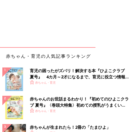
赤ちゃん・育児の人気記事ランキング
育児の困ったがズバリ！解決する本『ひよこクラブ
夏号』 4カ月～2才になるまで、育児に役立つ情報が
いっぱい！
赤ちゃん・育児
赤ちゃんのお世話まるわかり！『初めてのひよこクラ
ブ 夏号』〈巻頭大特集〉初めての授乳がうまくい
く！ おっぱい・ミルクの基本と夏のトラブル 解決テ
赤ちゃん・育児
ク
赤ちゃんが生まれたら！2冊の「たまひよ」