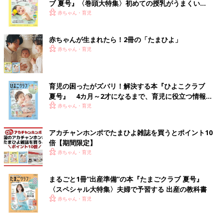
ブ 夏号』〈巻頭大特集〉初めての授乳がうまくい
く！ おっぱい・ミルクの基本と夏のトラブル 解決テ
赤ちゃん・育児
ク
赤ちゃんが生まれたら！2冊の「たまひよ」
赤ちゃん・育児
育児の困ったがズバリ！解決する本『ひよこクラブ
夏号』 4カ月～2才になるまで、育児に役立つ情報が
いっぱい！
赤ちゃん・育児
アカチャンホンポでたまひよ雑誌を買うとポイント10
倍【期間限定】
赤ちゃん・育児
まるごと1冊“出産準備”の本『たまごクラブ 夏号』
〈スペシャル大特集〉夫婦で予習する 出産の教科書
赤ちゃん・育児