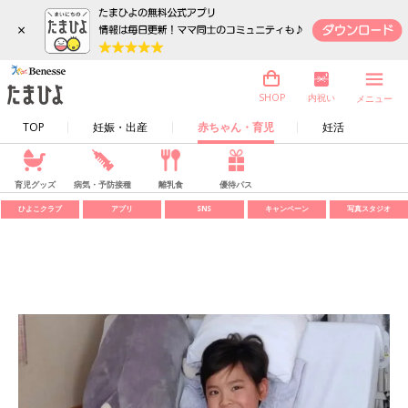
×
内祝い
SHOP
メニュー
TOP
妊娠・出産
赤ちゃん・育児
妊活
育児グッズ
病気・予防接種
離乳食
優待パス
ひよこクラブ
アプリ
SNS
キャンペーン
写真スタジオ