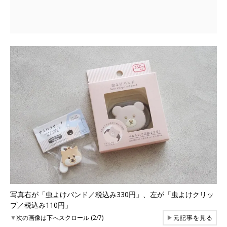
写真右が「虫よけバンド／税込み330円」、左が「虫よけクリッ
プ／税込み110円」
▼
次の画像は下へスクロール (2/7)
▶
元記事を見る