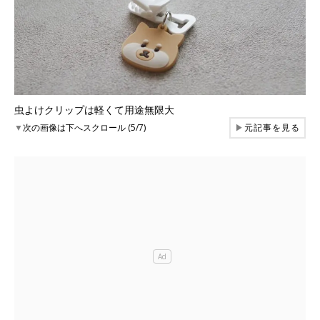
虫よけクリップは軽くて用途無限大
▼
次の画像は下へスクロール (5/7)
▶
元記事を見る