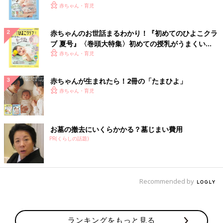
いっぱい！
赤ちゃん・育児
赤ちゃんのお世話まるわかり！『初めてのひよこクラ
ブ 夏号』〈巻頭大特集〉初めての授乳がうまくい
く！ おっぱい・ミルクの基本と夏のトラブル 解決テ
赤ちゃん・育児
ク
赤ちゃんが生まれたら！2冊の「たまひよ」
赤ちゃん・育児
お墓の撤去にいくらかかる？墓じまい費用
PR(くらしの話題)
Recommended by
ランキングをもっと見る