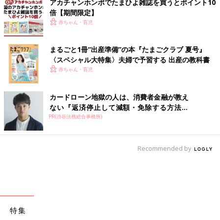
アカチャンホンポでたまひよ雑誌を買うとポイント10
倍【期間限定】
赤ちゃん・育児
まるごと1冊“出産準備”の本『たまごクラブ 夏号』
〈スペシャル大特集〉夫婦で予習する 出産の教科書
赤ちゃん・育児
カードローン地獄の人は、消費者金融が教え
ない『返済停止して減額・免除する方法』
PR(渋谷法務総合事務所)
で...
Recommended by
特集