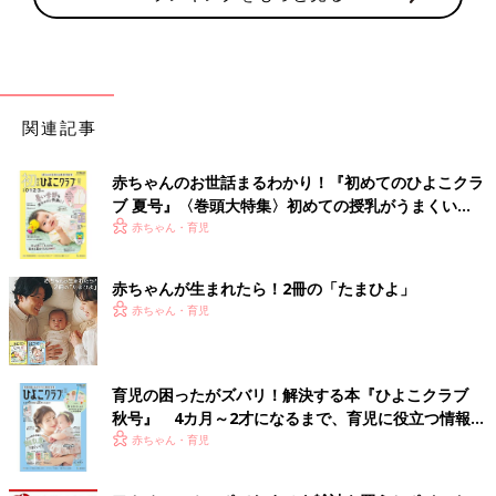
関連記事
赤ちゃんのお世話まるわかり！『初めてのひよこクラ
ブ 夏号』〈巻頭大特集〉初めての授乳がうまくい
く！ おっぱい・ミルクの基本と夏のトラブル 解決テ
赤ちゃん・育児
ク
赤ちゃんが生まれたら！2冊の「たまひよ」
赤ちゃん・育児
育児の困ったがズバリ！解決する本『ひよこクラブ
秋号』 4カ月～2才になるまで、育児に役立つ情報が
いっぱい！
赤ちゃん・育児