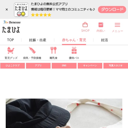
×
内祝い
SHOP
メニュー
TOP
妊娠・出産
赤ちゃん・育児
妊活
育児グッズ
病気・予防接種
離乳食
優待パス
ひよこクラブ
アプリ
SNS
キャンペーン
写真スタジオ