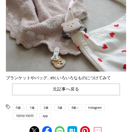
ブランケットやバッグ…etc.いろいろなものにつけてみて
元記事へ戻る
0歳
1歳
2歳
3歳
4歳～
Instagram
100均/100円
app