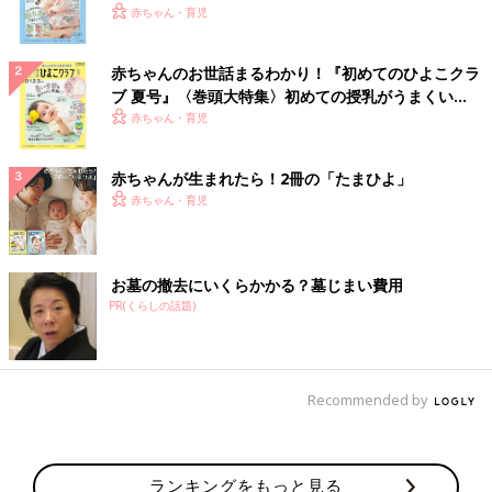
いっぱい！
赤ちゃん・育児
赤ちゃんのお世話まるわかり！『初めてのひよこクラ
ブ 夏号』〈巻頭大特集〉初めての授乳がうまくい
く！ おっぱい・ミルクの基本と夏のトラブル 解決テ
赤ちゃん・育児
ク
赤ちゃんが生まれたら！2冊の「たまひよ」
赤ちゃん・育児
お墓の撤去にいくらかかる？墓じまい費用
PR(くらしの話題)
Recommended by
ランキングをもっと見る