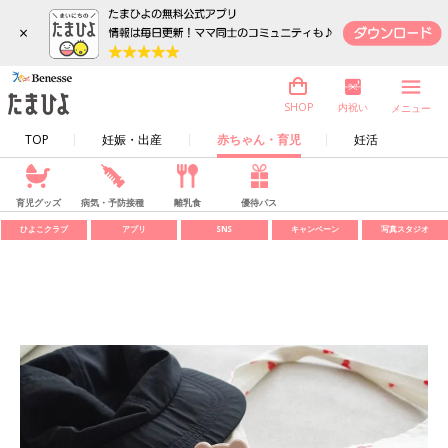
×
内祝い
SHOP
メニュー
TOP
妊娠・出産
赤ちゃん・育児
妊活
育児グッズ
病気・予防接種
離乳食
優待パス
ひよこクラブ
アプリ
SNS
キャンペーン
写真スタジオ