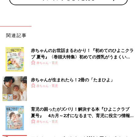
関連記事
赤ちゃんのお世話まるわかり！『初めてのひよこクラ
ブ 夏号』〈巻頭大特集〉初めての授乳がうまくい
く！ おっぱい・ミルクの基本と夏のトラブル 解決テ
赤ちゃん・育児
ク
赤ちゃんが生まれたら！2冊の「たまひよ」
赤ちゃん・育児
育児の困ったがズバリ！解決する本『ひよこクラブ
夏号』 4カ月～2才になるまで、育児に役立つ情報が
いっぱい！
赤ちゃん・育児