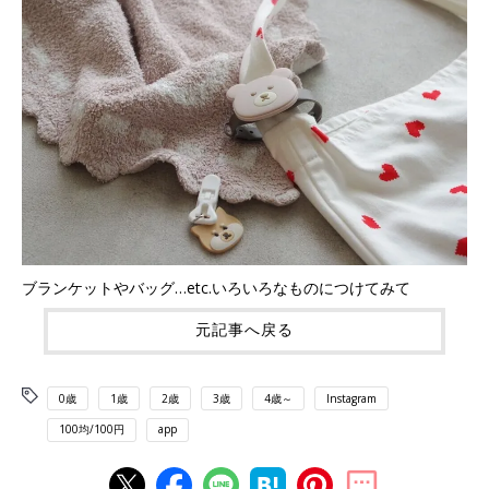
ブランケットやバッグ…etc.いろいろなものにつけてみて
元記事へ戻る
0歳
1歳
2歳
3歳
4歳～
Instagram
100均/100円
app