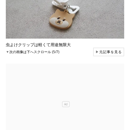
虫よけクリップは軽くて用途無限大
▼
次の画像は下へスクロール (5/7)
▶
元記事を見る