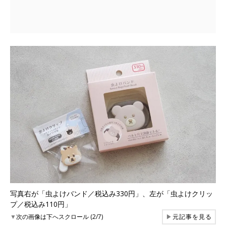
写真右が「虫よけバンド／税込み330円」、左が「虫よけクリッ
プ／税込み110円」
▼
次の画像は下へスクロール (2/7)
▶
元記事を見る