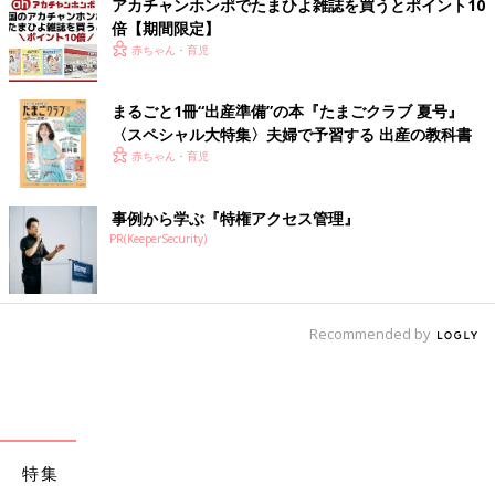
アカチャンホンポでたまひよ雑誌を買うとポイント10
倍【期間限定】
赤ちゃん・育児
まるごと1冊“出産準備”の本『たまごクラブ 夏号』
〈スペシャル大特集〉夫婦で予習する 出産の教科書
赤ちゃん・育児
事例から学ぶ『特権アクセス管理』
PR(KeeperSecurity)
Recommended by
特集