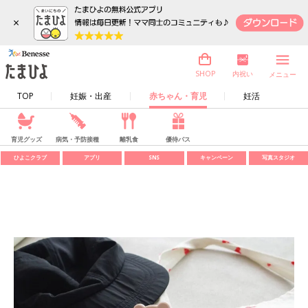
×
内祝い
SHOP
メニュー
TOP
妊娠・出産
赤ちゃん・育児
妊活
育児グッズ
病気・予防接種
離乳食
優待パス
ひよこクラブ
アプリ
SNS
キャンペーン
写真スタジオ