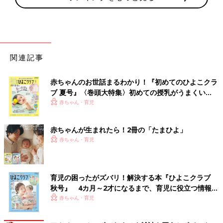
関連記事
赤ちゃんのお世話まるわかり！『初めてのひよこクラ
ブ 夏号』〈巻頭大特集〉初めての授乳がうまくい
く！ おっぱい・ミルクの基本と夏のトラブル 解決テ
赤ちゃん・育児
ク
赤ちゃんが生まれたら！2冊の「たまひよ」
赤ちゃん・育児
育児の困ったがズバリ！解決する本『ひよこクラブ
秋号』 4カ月～2才になるまで、育児に役立つ情報が
いっぱい！
赤ちゃん・育児