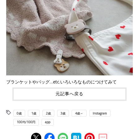
ブランケットやバッグ…etc.いろいろなものにつけてみて
元記事へ戻る
0歳
1歳
2歳
3歳
4歳～
Instagram
100均/100円
app