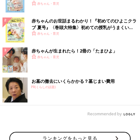
いっぱい！
赤ちゃん・育児
赤ちゃんのお世話まるわかり！『初めてのひよこクラ
ブ 夏号』〈巻頭大特集〉初めての授乳がうまくい
く！ おっぱい・ミルクの基本と夏のトラブル 解決テ
赤ちゃん・育児
ク
赤ちゃんが生まれたら！2冊の「たまひよ」
赤ちゃん・育児
お墓の撤去にいくらかかる？墓じまい費用
PR(くらしの話題)
Recommended by
ランキングをもっと見る