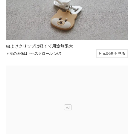
虫よけクリップは軽くて用途無限大
▼
次の画像は下へスクロール (5/7)
▶
元記事を見る