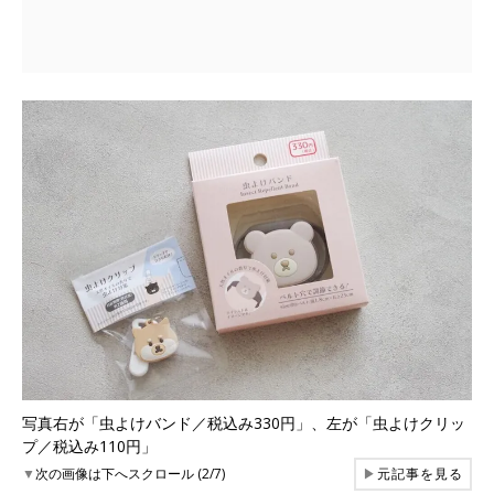
写真右が「虫よけバンド／税込み330円」、左が「虫よけクリッ
プ／税込み110円」
▼
次の画像は下へスクロール (2/7)
▶
元記事を見る