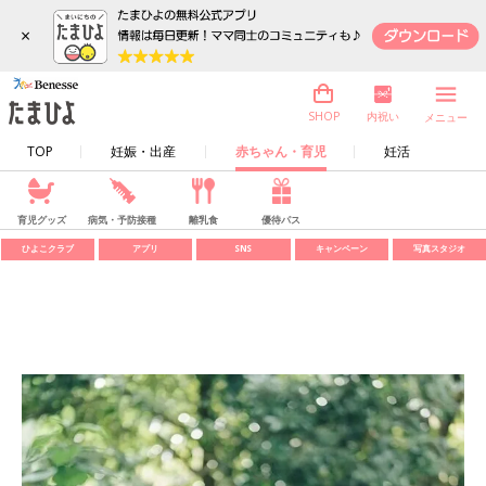
×
内祝い
SHOP
メニュー
TOP
妊娠・出産
赤ちゃん・育児
妊活
育児グッズ
病気・予防接種
離乳食
優待パス
ひよこクラブ
アプリ
SNS
キャンペーン
写真スタジオ