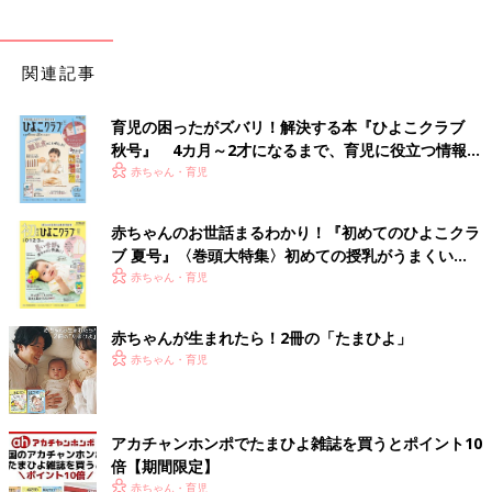
関連記事
育児の困ったがズバリ！解決する本『ひよこクラブ
秋号』 4カ月～2才になるまで、育児に役立つ情報が
いっぱい！
赤ちゃん・育児
赤ちゃんのお世話まるわかり！『初めてのひよこクラ
ブ 夏号』〈巻頭大特集〉初めての授乳がうまくい
く！ おっぱい・ミルクの基本と夏のトラブル 解決テ
赤ちゃん・育児
ク
赤ちゃんが生まれたら！2冊の「たまひよ」
赤ちゃん・育児
アカチャンホンポでたまひよ雑誌を買うとポイント10
倍【期間限定】
赤ちゃん・育児