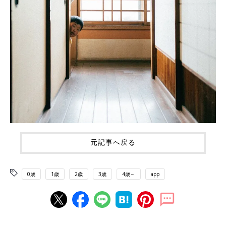
元記事へ戻る
0歳
1歳
2歳
3歳
4歳～
app