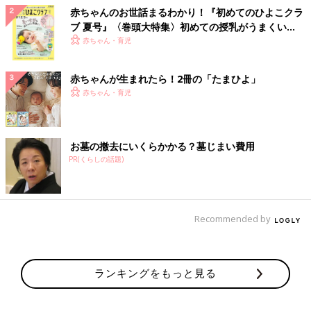
赤ちゃんのお世話まるわかり！『初めてのひよこクラ
ブ 夏号』〈巻頭大特集〉初めての授乳がうまくい
く！ おっぱい・ミルクの基本と夏のトラブル 解決テ
赤ちゃん・育児
ク
赤ちゃんが生まれたら！2冊の「たまひよ」
赤ちゃん・育児
お墓の撤去にいくらかかる？墓じまい費用
PR(くらしの話題)
Recommended by
ランキングをもっと見る