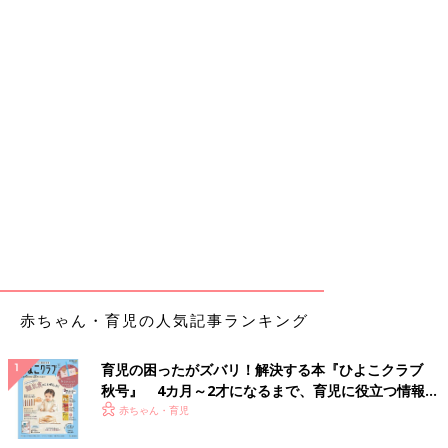
赤ちゃん・育児の人気記事ランキング
育児の困ったがズバリ！解決する本『ひよこクラブ
秋号』 4カ月～2才になるまで、育児に役立つ情報が
いっぱい！
赤ちゃん・育児