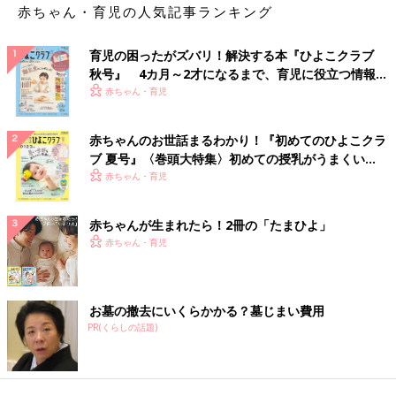
赤ちゃん・育児の人気記事ランキング
育児の困ったがズバリ！解決する本『ひよこクラブ
秋号』 4カ月～2才になるまで、育児に役立つ情報が
いっぱい！
赤ちゃん・育児
赤ちゃんのお世話まるわかり！『初めてのひよこクラ
ブ 夏号』〈巻頭大特集〉初めての授乳がうまくい
く！ おっぱい・ミルクの基本と夏のトラブル 解決テ
赤ちゃん・育児
ク
赤ちゃんが生まれたら！2冊の「たまひよ」
赤ちゃん・育児
お墓の撤去にいくらかかる？墓じまい費用
PR(くらしの話題)