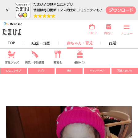
×
内祝い
SHOP
メニュー
TOP
妊娠・出産
赤ちゃん・育児
妊活
育児グッズ
病気・予防接種
離乳食
優待パス
ひよこクラブ
アプリ
SNS
キャンペーン
写真スタジオ