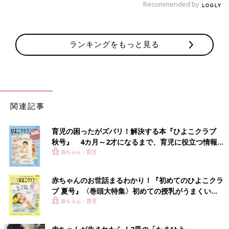
Recommended by
ランキングをもっと見る
関連記事
育児の困ったがズバリ！解決する本『ひよこクラブ
秋号』 4カ月～2才になるまで、育児に役立つ情報が
いっぱい！
赤ちゃん・育児
赤ちゃんのお世話まるわかり！『初めてのひよこクラ
ブ 夏号』〈巻頭大特集〉初めての授乳がうまくい
く！ おっぱい・ミルクの基本と夏のトラブル 解決テ
赤ちゃん・育児
ク