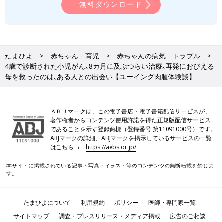
無料ダウンロード
たまひよ
赤ちゃん・育児
赤ちゃんの病気・トラブル
4歳で診断された小児がん｡8カ月に及ぶつらい治療｡再発におびえる
母を救ったのは､ある人との出会い【ユーイング肉腫体験談】
ＡＢＪマークは、この電子書店・電子書籍配信サービスが、
著作権者からコンテンツ使用許諾を得た正規版配信サービス
であることを示す登録商標（登録番号 第11091000号）です。
ABJマークの詳細、ABJマークを掲示しているサービスの一覧
はこちら→
https://aebs.or.jp/
本サイトに掲載されている記事・写真・イラスト等のコンテンツの無断転載を禁じま
す。
たまひよについて
利用規約
ポリシー
医師・専門家一覧
サイトマップ
調査・プレスリリース・メディア掲載
広告のご相談