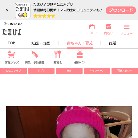
×
内祝い
SHOP
メニュー
TOP
妊娠・出産
赤ちゃん・育児
妊活
育児グッズ
病気・予防接種
離乳食
優待パス
ひよこクラブ
アプリ
SNS
キャンペーン
写真スタジオ