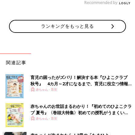
Recommended by
ランキングをもっと見る
関連記事
育児の困ったがズバリ！解決する本『ひよこクラブ
秋号』 4カ月～2才になるまで、育児に役立つ情報が
いっぱい！
赤ちゃん・育児
赤ちゃんのお世話まるわかり！『初めてのひよこクラ
ブ 夏号』〈巻頭大特集〉初めての授乳がうまくい
く！ おっぱい・ミルクの基本と夏のトラブル 解決テ
赤ちゃん・育児
ク