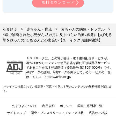
無料ダウンロード
たまひよ
赤ちゃん・育児
赤ちゃんの病気・トラブル
4歳で診断された小児がん｡8カ月に及ぶつらい治療｡再発におびえる
母を救ったのは､ある人との出会い【ユーイング肉腫体験談】
ＡＢＪマークは、この電子書店・電子書籍配信サービスが、
著作権者からコンテンツ使用許諾を得た正規版配信サービス
であることを示す登録商標（登録番号 第11091000号）です。
ABJマークの詳細、ABJマークを掲示しているサービスの一覧
はこちら→
https://aebs.or.jp/
本サイトに掲載されている記事・写真・イラスト等のコンテンツの無断転載を禁じま
す。
たまひよについて
利用規約
ポリシー
医師・専門家一覧
サイトマップ
調査・プレスリリース・メディア掲載
広告のご相談