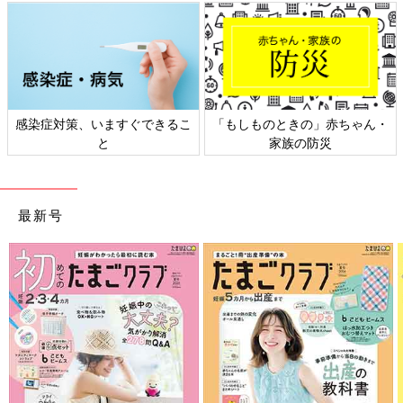
のときの」赤ちゃん・
日本外来小児科学会リーフレッ
六星占術 
家族の防災
ト検討会
最新号