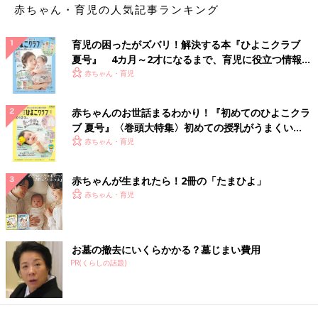
赤ちゃん・育児の人気記事ランキング
育児の困ったがズバリ！解決する本『ひよこクラブ
夏号』 4カ月～2才になるまで、育児に役立つ情報が
いっぱい！
赤ちゃん・育児
赤ちゃんのお世話まるわかり！『初めてのひよこクラ
ブ 夏号』〈巻頭大特集〉初めての授乳がうまくい
く！ おっぱい・ミルクの基本と夏のトラブル 解決テ
赤ちゃん・育児
ク
赤ちゃんが生まれたら！2冊の「たまひよ」
赤ちゃん・育児
お墓の撤去にいくらかかる？墓じまい費用
PR(くらしの話題)