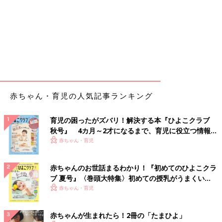
赤ちゃん・育児の人気記事ランキング
育児の困ったがズバリ！解決する本『ひよこクラブ
秋号』 4カ月～2才になるまで、育児に役立つ情報が
いっぱい！
赤ちゃん・育児
赤ちゃんのお世話まるわかり！『初めてのひよこクラ
ブ 夏号』〈巻頭大特集〉初めての授乳がうまくい
く！ おっぱい・ミルクの基本と夏のトラブル 解決テ
赤ちゃん・育児
ク
赤ちゃんが生まれたら！2冊の「たまひよ」