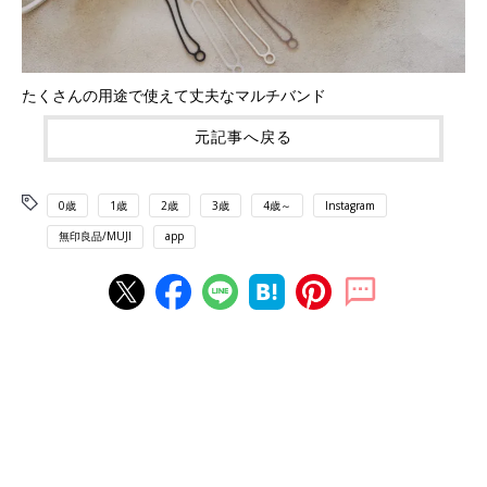
たくさんの用途で使えて丈夫なマルチバンド
元記事へ戻る
0歳
1歳
2歳
3歳
4歳～
Instagram
無印良品/MUJI
app