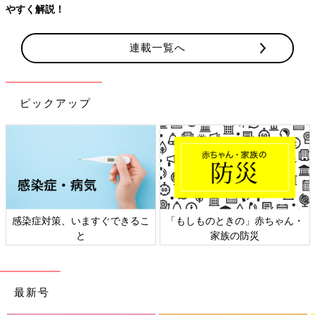
連載一覧へ
ピックアップ
・
日本外来小児科学会リーフレッ
六星占術 細木かおりさんの人生
ト検討会
相談
最新号