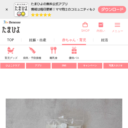
×
内祝い
SHOP
メニュー
TOP
妊娠・出産
赤ちゃん・育児
妊活
育児グッズ
病気・予防接種
離乳食
優待パス
ひよこクラブ
アプリ
SNS
キャンペーン
写真スタジオ