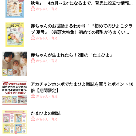
秋号』 4カ月～2才になるまで、育児に役立つ情報が
いっぱい！
赤ちゃん・育児
赤ちゃんのお世話まるわかり！『初めてのひよこクラ
ブ 夏号』〈巻頭大特集〉初めての授乳がうまくい
く！ おっぱい・ミルクの基本と夏のトラブル 解決テ
赤ちゃん・育児
ク
赤ちゃんが生まれたら！2冊の「たまひよ」
赤ちゃん・育児
アカチャンホンポでたまひよ雑誌を買うとポイント10
倍【期間限定】
赤ちゃん・育児
たまひよの雑誌
赤ちゃん・育児