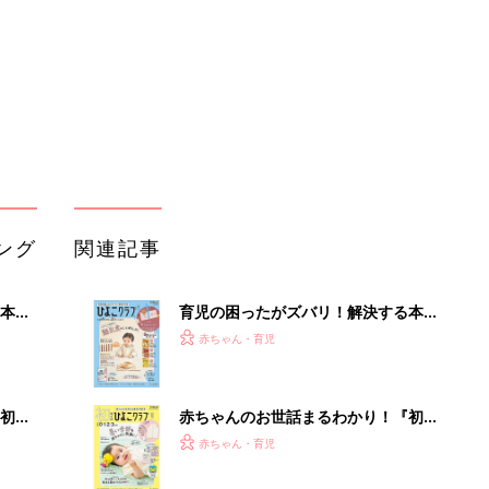
ぱい！
初め
赤ちゃんのお世話まるわかり！『初め
大特
てのひよこクラブ 夏号』〈巻頭大特
赤ちゃん・育児
 お
集〉初めての授乳がうまくいく！ お
ブル
っぱい・ミルクの基本と夏のトラブル
解決テク
たま
赤ちゃんが生まれたら！2冊の「たま
ひよ」
赤ちゃん・育児
アカチャンホンポでたまひよ雑誌を買
セール
うとポイント10倍【期間限定】
赤ちゃん・育児
たまひよの雑誌
赤ちゃん・育児
「今日の目玉商品は？」毎日変わるA