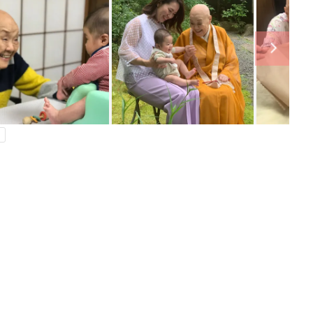
ング
関連記事
本
育児の困ったがズバリ！解決する本
2才
『ひよこクラブ 秋号』 4カ月～2才
赤ちゃん・育児
いっ
になるまで、育児に役立つ情報がいっ