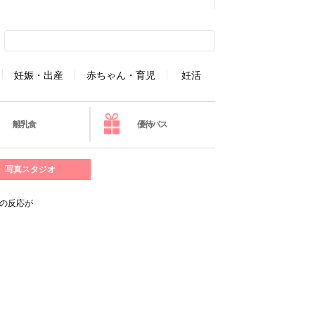
妊娠・出産
赤ちゃん・育児
妊活
離乳食
優待パス
写真スタジオ
外の反応が