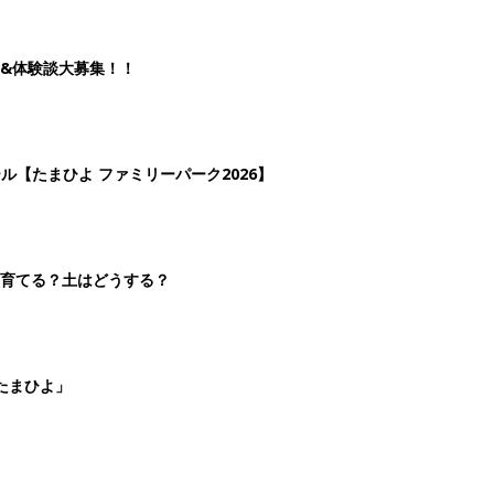
たまひよ」
2
3
4
5
>
生後日数に合った情報を毎日お届け
ら産後まで長く使える無料アプリ
ダウンロード