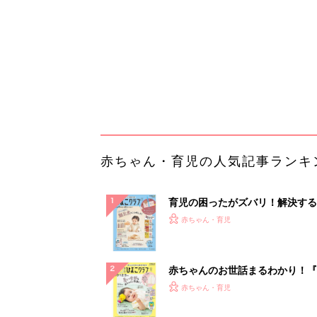
ぱい！
赤ちゃんのお世話まるわかり！『
てのひよこクラブ 夏号』〈巻頭
赤ちゃん・育児
集〉初めての授乳がうまくいく！
っぱい・ミルクの基本と夏のトラ
解決テク
赤ちゃんが生まれたら！2冊の「
ひよ」
赤ちゃん・育児
【毎日変わる】Amazonタイム
が見逃せない！
PR（Amazon）
ランキングをもっと見る