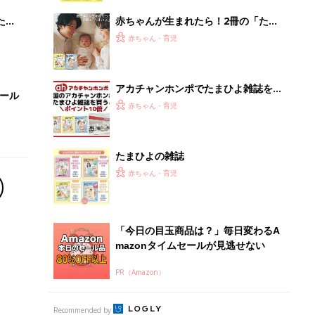
mazonタイムセールが見逃せない
PR（Amazon）
Recommended by
離乳食はいつから？進め方は？「たまひよ きほんの離
乳食」
授乳の悩みや初めての離乳食作りに役立つ
子育てとお金
につ
妊娠・出産・育児にかかる費用やもらえる補助