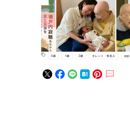
0歳
1歳
2歳
タレント・有名人
app
赤ちゃん・育児の人気記事ランキ
育児の困ったがズバリ！解決する
『ひよこクラブ 秋号』 4カ月～
赤ちゃん・育児
になるまで、育児に役立つ情報が