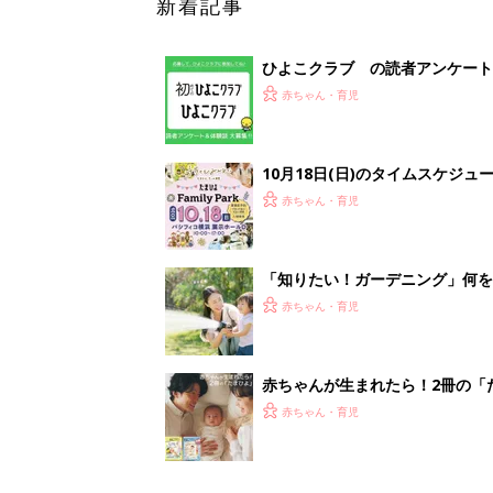
赤ちゃんが生まれたら！2冊の「
赤ちゃん・育児
<
1
妊娠日数や
妊娠中か