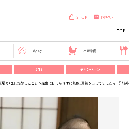
SHOP
内祝い
TOP
き
名づけ
出産準備
SNS
キャンペーン
瀬尾まなほ｡妊娠したことを先生に伝えられずに葛藤｡勇気を出して伝えたら…予想