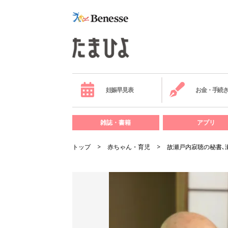
妊娠早見表
お金・手続
雑誌・書籍
アプリ
トップ
赤ちゃん・育児
故瀬戸内寂聴の秘書､