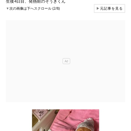
生後4日目、発熱前のそうきくん
▼
次の画像は下へスクロール (2/8)
▶
元記事を見る