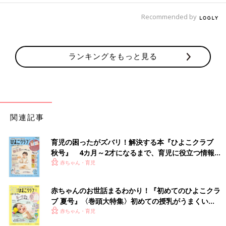
Recommended by
ランキングをもっと見る
関連記事
育児の困ったがズバリ！解決する本『ひよこクラブ
秋号』 4カ月～2才になるまで、育児に役立つ情報が
いっぱい！
赤ちゃん・育児
赤ちゃんのお世話まるわかり！『初めてのひよこクラ
ブ 夏号』〈巻頭大特集〉初めての授乳がうまくい
く！ おっぱい・ミルクの基本と夏のトラブル 解決テ
赤ちゃん・育児
ク