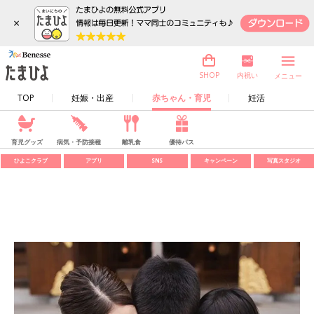
×
内祝い
SHOP
メニュー
TOP
妊娠・出産
赤ちゃん・育児
妊活
育児グッズ
病気・予防接種
離乳食
優待パス
ひよこクラブ
アプリ
SNS
キャンペーン
写真スタジオ