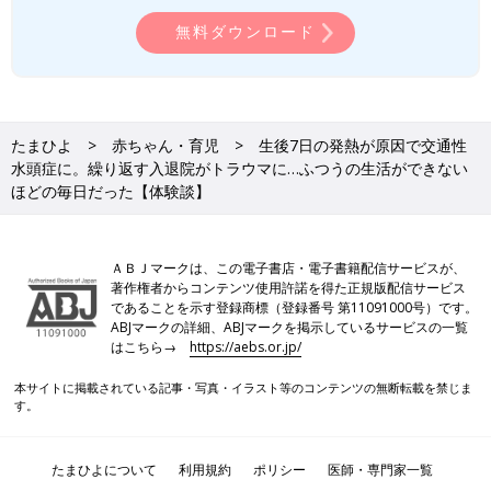
無料ダウンロード
たまひよ
赤ちゃん・育児
生後7日の発熱が原因で交通性
水頭症に。繰り返す入退院がトラウマに…ふつうの生活ができない
ほどの毎日だった【体験談】
ＡＢＪマークは、この電子書店・電子書籍配信サービスが、
著作権者からコンテンツ使用許諾を得た正規版配信サービス
であることを示す登録商標（登録番号 第11091000号）です。
ABJマークの詳細、ABJマークを掲示しているサービスの一覧
はこちら→
https://aebs.or.jp/
本サイトに掲載されている記事・写真・イラスト等のコンテンツの無断転載を禁じま
す。
たまひよについて
利用規約
ポリシー
医師・専門家一覧