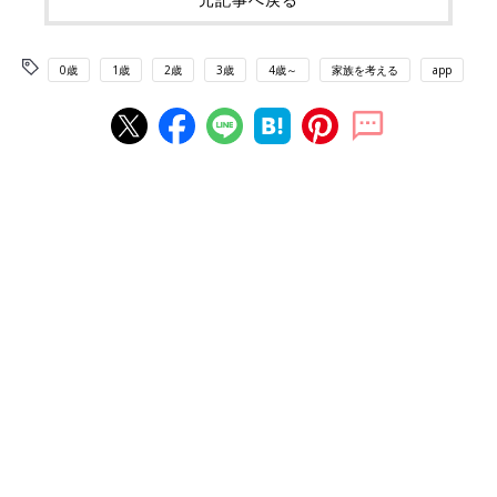
0歳
1歳
2歳
3歳
4歳～
家族を考える
app