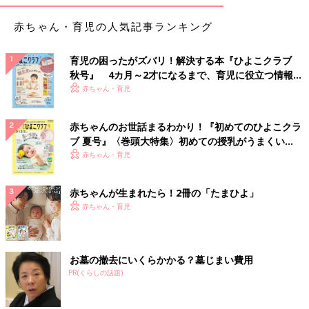
赤ちゃん・育児の人気記事ランキング
育児の困ったがズバリ！解決する本『ひよこクラブ
秋号』 4カ月～2才になるまで、育児に役立つ情報が
いっぱい！
赤ちゃん・育児
赤ちゃんのお世話まるわかり！『初めてのひよこクラ
ブ 夏号』〈巻頭大特集〉初めての授乳がうまくい
く！ おっぱい・ミルクの基本と夏のトラブル 解決テ
赤ちゃん・育児
ク
赤ちゃんが生まれたら！2冊の「たまひよ」
赤ちゃん・育児
お墓の撤去にいくらかかる？墓じまい費用
PR(くらしの話題)