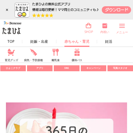
×
内祝い
SHOP
メニュー
TOP
妊娠・出産
赤ちゃん・育児
妊活
育児グッズ
病気・予防接種
離乳食
優待パス
ひよこクラブ
アプリ
SNS
キャンペーン
写真スタジオ