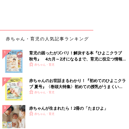
赤ちゃん・育児の人気記事ランキング
育児の困ったがズバリ！解決する本『ひよこクラブ
秋号』 4カ月～2才になるまで、育児に役立つ情報が
いっぱい！
赤ちゃん・育児
赤ちゃんのお世話まるわかり！『初めてのひよこクラ
ブ 夏号』〈巻頭大特集〉初めての授乳がうまくい
く！ おっぱい・ミルクの基本と夏のトラブル 解決テ
赤ちゃん・育児
ク
赤ちゃんが生まれたら！2冊の「たまひよ」
赤ちゃん・育児