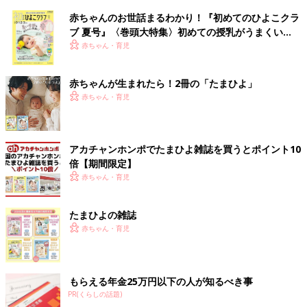
赤ちゃんのお世話まるわかり！『初めてのひよこクラ
ブ 夏号』〈巻頭大特集〉初めての授乳がうまくい
く！ おっぱい・ミルクの基本と夏のトラブル 解決テ
赤ちゃん・育児
ク
赤ちゃんが生まれたら！2冊の「たまひよ」
赤ちゃん・育児
アカチャンホンポでたまひよ雑誌を買うとポイント10
倍【期間限定】
赤ちゃん・育児
たまひよの雑誌
赤ちゃん・育児
もらえる年金25万円以下の人が知るべき事
PR(くらしの話題)