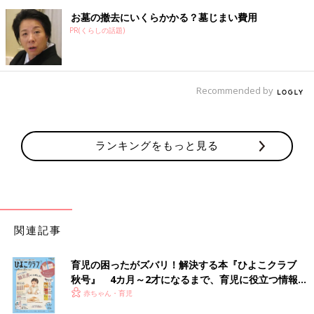
お墓の撤去にいくらかかる？墓じまい費用
PR(くらしの話題)
Recommended by
ランキングをもっと見る
関連記事
育児の困ったがズバリ！解決する本『ひよこクラブ
秋号』 4カ月～2才になるまで、育児に役立つ情報が
いっぱい！
赤ちゃん・育児