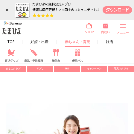
×
内祝い
SHOP
メニュー
TOP
妊娠・出産
赤ちゃん・育児
妊活
育児グッズ
病気・予防接種
離乳食
優待パス
ひよこクラブ
アプリ
SNS
キャンペーン
写真スタジオ