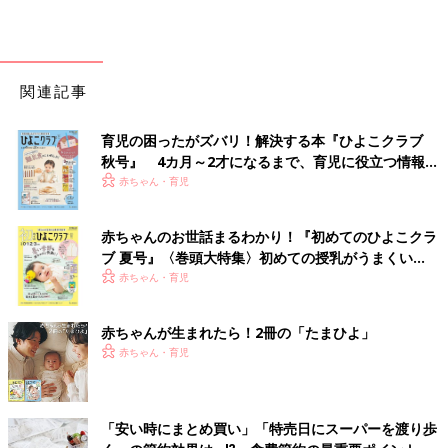
関連記事
育児の困ったがズバリ！解決する本『ひよこクラブ
秋号』 4カ月～2才になるまで、育児に役立つ情報が
いっぱい！
赤ちゃん・育児
赤ちゃんのお世話まるわかり！『初めてのひよこクラ
ブ 夏号』〈巻頭大特集〉初めての授乳がうまくい
く！ おっぱい・ミルクの基本と夏のトラブル 解決テ
赤ちゃん・育児
ク
赤ちゃんが生まれたら！2冊の「たまひよ」
赤ちゃん・育児
「安い時にまとめ買い」「特売日にスーパーを渡り歩