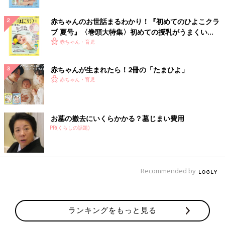
赤ちゃんのお世話まるわかり！『初めてのひよこクラ
ブ 夏号』〈巻頭大特集〉初めての授乳がうまくい
く！ おっぱい・ミルクの基本と夏のトラブル 解決テ
赤ちゃん・育児
ク
赤ちゃんが生まれたら！2冊の「たまひよ」
赤ちゃん・育児
お墓の撤去にいくらかかる？墓じまい費用
PR(くらしの話題)
Recommended by
ランキングをもっと見る