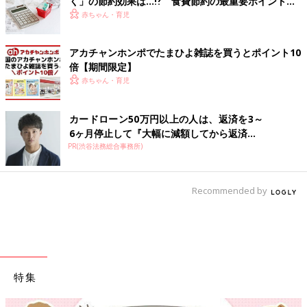
く」の節約効果は…⁉ 食費節約の最重要ポイントを
FPに聞く
赤ちゃん・育児
アカチャンホンポでたまひよ雑誌を買うとポイント10
倍【期間限定】
赤ちゃん・育児
カードローン50万円以上の人は、返済を3～
6ヶ月停止して『大幅に減額してから返済...
PR(渋谷法務総合事務所)
Recommended by
特集