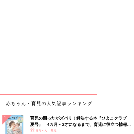
赤ちゃん・育児の人気記事ランキング
育児の困ったがズバリ！解決する本『ひよこクラブ
夏号』 4カ月～2才になるまで、育児に役立つ情報が
いっぱい！
赤ちゃん・育児