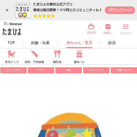
×
内祝い
SHOP
メニュー
TOP
妊娠・出産
赤ちゃん・育児
妊活
育児グッズ
病気・予防接種
離乳食
優待パス
ひよこクラブ
アプリ
SNS
キャンペーン
写真スタジオ