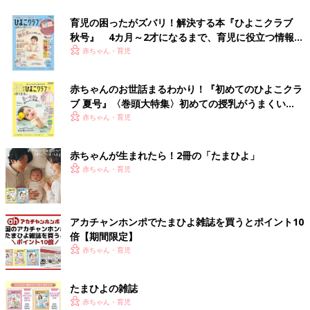
育児の困ったがズバリ！解決する本『ひよこクラブ
秋号』 4カ月～2才になるまで、育児に役立つ情報が
いっぱい！
赤ちゃん・育児
赤ちゃんのお世話まるわかり！『初めてのひよこクラ
ブ 夏号』〈巻頭大特集〉初めての授乳がうまくい
く！ おっぱい・ミルクの基本と夏のトラブル 解決テ
赤ちゃん・育児
ク
赤ちゃんが生まれたら！2冊の「たまひよ」
赤ちゃん・育児
アカチャンホンポでたまひよ雑誌を買うとポイント10
倍【期間限定】
赤ちゃん・育児
たまひよの雑誌
赤ちゃん・育児