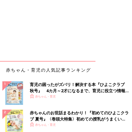
赤ちゃん・育児の人気記事ランキング
育児の困ったがズバリ！解決する本『ひよこクラブ
秋号』 4カ月～2才になるまで、育児に役立つ情報が
いっぱい！
赤ちゃん・育児
赤ちゃんのお世話まるわかり！『初めてのひよこクラ
ブ 夏号』〈巻頭大特集〉初めての授乳がうまくい
く！ おっぱい・ミルクの基本と夏のトラブル 解決テ
赤ちゃん・育児
ク