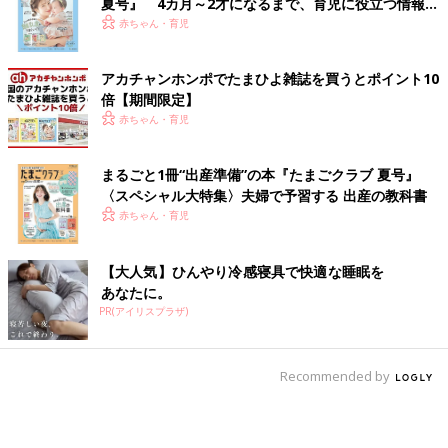
夏号』 4カ月～2才になるまで、育児に役立つ情報が
いっぱい！
赤ちゃん・育児
アカチャンホンポでたまひよ雑誌を買うとポイント10
倍【期間限定】
赤ちゃん・育児
まるごと1冊“出産準備”の本『たまごクラブ 夏号』
〈スペシャル大特集〉夫婦で予習する 出産の教科書
赤ちゃん・育児
【大人気】ひんやり冷感寝具で快適な睡眠を
あなたに。
PR(アイリスプラザ)
Recommended by