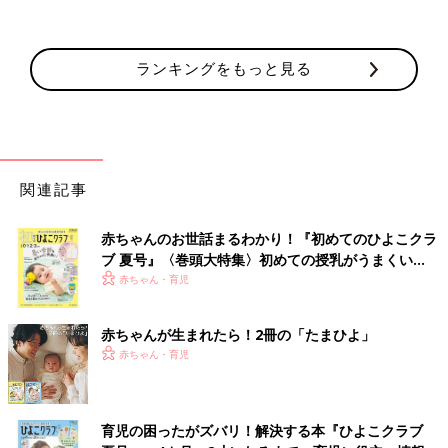
ランキングをもっと見る
関連記事
赤ちゃんのお世話まるわかり！『初めてのひよこクラ
ブ 夏号』〈巻頭大特集〉初めての授乳がうまくい
く！ おっぱい・ミルクの基本と夏のトラブル 解決テ
赤ちゃん・育児
ク
赤ちゃんが生まれたら！2冊の「たまひよ」
赤ちゃん・育児
育児の困ったがズバリ！解決する本『ひよこクラブ