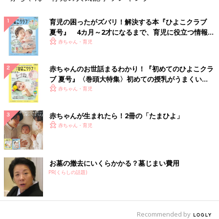
育児の困ったがズバリ！解決する本『ひよこクラブ
夏号』 4カ月～2才になるまで、育児に役立つ情報が
いっぱい！
赤ちゃん・育児
赤ちゃんのお世話まるわかり！『初めてのひよこクラ
ブ 夏号』〈巻頭大特集〉初めての授乳がうまくい
く！ おっぱい・ミルクの基本と夏のトラブル 解決テ
赤ちゃん・育児
ク
赤ちゃんが生まれたら！2冊の「たまひよ」
赤ちゃん・育児
お墓の撤去にいくらかかる？墓じまい費用
PR(くらしの話題)
Recommended by