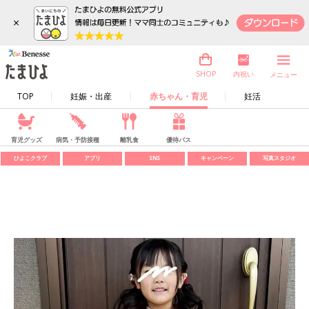
×
内祝い
SHOP
メニュー
TOP
妊娠・出産
赤ちゃん・育児
妊活
育児グッズ
病気・予防接種
離乳食
優待パス
ひよこクラブ
アプリ
SNS
キャンペーン
写真スタジオ