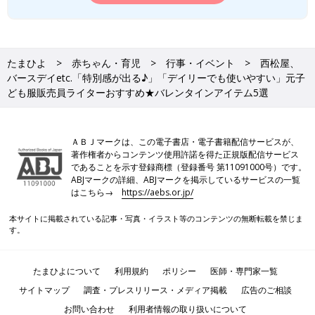
たまひよ
赤ちゃん・育児
行事・イベント
西松屋、
バースデイetc.「特別感が出る♪」「デイリーでも使いやすい」元子
ども服販売員ライターおすすめ★バレンタインアイテム5選
ＡＢＪマークは、この電子書店・電子書籍配信サービスが、
著作権者からコンテンツ使用許諾を得た正規版配信サービス
であることを示す登録商標（登録番号 第11091000号）です。
ABJマークの詳細、ABJマークを掲示しているサービスの一覧
はこちら→
https://aebs.or.jp/
本サイトに掲載されている記事・写真・イラスト等のコンテンツの無断転載を禁じま
す。
たまひよについて
利用規約
ポリシー
医師・専門家一覧
サイトマップ
調査・プレスリリース・メディア掲載
広告のご相談
お問い合わせ
利用者情報の取り扱いについて