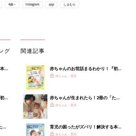
4歳～
Instagram
app
しまむら
ング
関連記事
本
赤ちゃんのお世話まるわかり！『初め
2才
てのひよこクラブ 夏号』〈巻頭大特
赤ちゃん・育児
いっ
集〉初めての授乳がうまくいく！ お
っぱい・ミルクの基本と夏のトラブル
解決テク
初め
赤ちゃんが生まれたら！2冊の「たま
大特
ひよ」
赤ちゃん・育児
 お
ブル
たま
育児の困ったがズバリ！解決する本
『ひよこクラブ 秋号』 4カ月～2才
赤ちゃん・育児