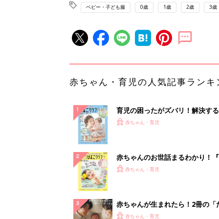
ベビー・子ども服
0歳
1歳
2歳
3歳
赤ちゃん・育児の人気記事ランキ
育児の困ったがズバリ！解決する
『ひよこクラブ 夏号』 4カ月～
赤ちゃん・育児
になるまで、育児に役立つ情報が
ぱい！
赤ちゃんのお世話まるわかり！『
てのひよこクラブ 夏号』〈巻頭
赤ちゃん・育児
集〉初めての授乳がうまくいく！
っぱい・ミルクの基本と夏のトラ
解決テク
赤ちゃんが生まれたら！2冊の「
ひよ」
赤ちゃん・育児