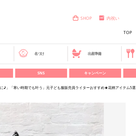
SHOP
内祝い
TOP
き
名づけ
出産準備
SNS
キャンペーン
に♪」「寒い時期でも叶う」元子ども服販売員ライターおすすめ★花柄アイテム5選