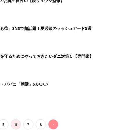
日のお誕生日占い【鏡リュウジ監修】
も◎」SNSで超話題！夏必須のラッシュガード5選
を守るためにやっておきたいダニ対策５【専門家】
マ・パパに「朝活」のススメ
5
6
7
8
>