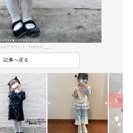
ramアカウント「h.m.h.h_____」
記事へ戻る