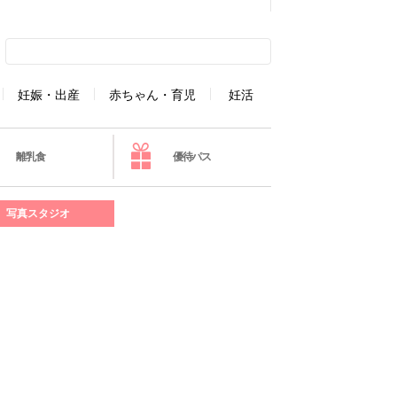
妊娠・出産
赤ちゃん・育児
妊活
離乳食
優待パス
写真スタジオ