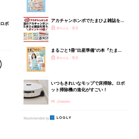
になるまで、育児に役立つ情報がいっ
ぱい！
アカチャンホンポでたまひよ雑誌を買
ロボ
うとポイント10倍【期間限定】
赤ちゃん・育児
まるごと1冊“出産準備”の本『たまご
クラブ 夏号』〈スペシャル大特集〉
赤ちゃん・育児
夫婦で予習する 出産の教科書
いつもきれいなモップで床掃除。ロボ
ット掃除機の進化がすごい！
PR（Dreame）
Recommended by