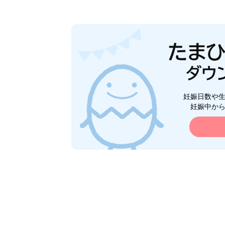
妊娠日数や
妊娠中か