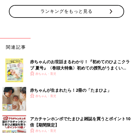
ランキングをもっと見る
関連記事
赤ちゃんのお世話まるわかり！『初めてのひよこクラ
ブ 夏号』〈巻頭大特集〉初めての授乳がうまくい
く！ おっぱい・ミルクの基本と夏のトラブル 解決テ
赤ちゃん・育児
ク
赤ちゃんが生まれたら！2冊の「たまひよ」
赤ちゃん・育児
アカチャンホンポでたまひよ雑誌を買うとポイント10
倍【期間限定】
赤ちゃん・育児