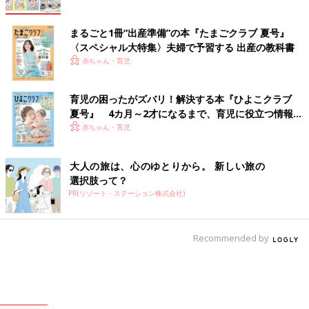
まるごと1冊“出産準備”の本『たまごクラブ 夏号』
〈スペシャル大特集〉夫婦で予習する 出産の教科書
赤ちゃん・育児
育児の困ったがズバリ！解決する本『ひよこクラブ
夏号』 4カ月～2才になるまで、育児に役立つ情報が
いっぱい！
赤ちゃん・育児
大人の旅は、心のゆとりから。 新しい旅の
選択肢って？
PR(リゾート・ステーション株式会社)
Recommended by