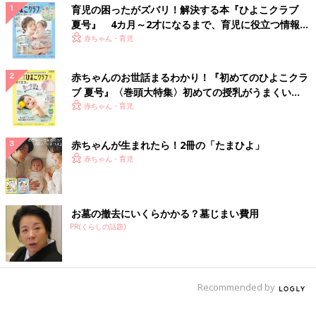
育児の困ったがズバリ！解決する本『ひよこクラブ
夏号』 4カ月～2才になるまで、育児に役立つ情報が
いっぱい！
赤ちゃん・育児
赤ちゃんのお世話まるわかり！『初めてのひよこクラ
ブ 夏号』〈巻頭大特集〉初めての授乳がうまくい
く！ おっぱい・ミルクの基本と夏のトラブル 解決テ
赤ちゃん・育児
ク
赤ちゃんが生まれたら！2冊の「たまひよ」
赤ちゃん・育児
お墓の撤去にいくらかかる？墓じまい費用
PR(くらしの話題)
Recommended by