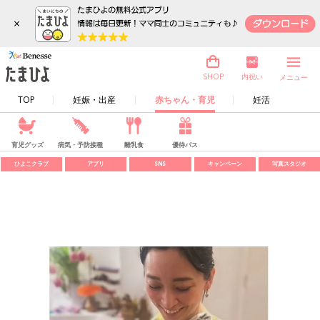
×
内祝い
SHOP
メニュー
TOP
妊娠・出産
赤ちゃん・育児
妊活
育児グッズ
病気・予防接種
離乳食
優待パス
ひよこクラブ
アプリ
SNS
キャンペーン
写真スタジオ