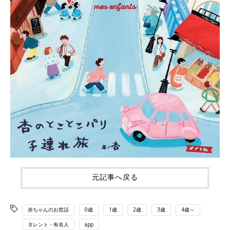
元記事へ戻る
赤ちゃんのお世話
0歳
1歳
2歳
3歳
4歳～
タレント・有名人
app